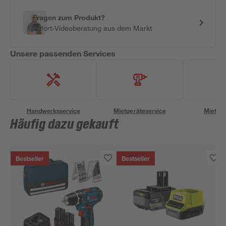
Fragen zum Produkt?
Sofort-Videoberatung aus dem Markt
Unsere passenden Services
Handwerksservice
Mietgeräteservice
Miettra
Häufig dazu gekauft
Bestseller
Bestseller