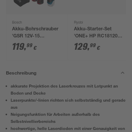
Bosch
Ryobi
Akku-Bohrschrauber
Akku-Starter-Set
'GSR 12V-15
'ONE+ HP RC18120-
Professional' mit 2
150X' 18 V 5,0 Ah mit
119
,
129
,
99
99
€
€
Akkus, Tasche und
Akku und Ladegerät
Zubehörset
Beschreibung
akkurate Projektion des Laserkreuzes mit Lotpunkt an
Boden und Decke
Laserpunkte/-linien richten sich selbstständig und gerade
aus
Neigungsfunktion für Arbeiten außerhalb des
Selbstnivellierbereichs
hochwertige, helle Laserdioden mit einer Genauigkeit von