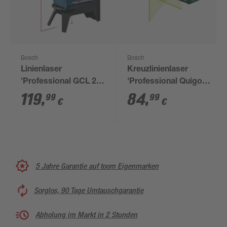
Bosch
Bosch
Linienlaser
Kreuzlinienlaser
'Professional GCL 2-
'Professional Quigo
15'
Green II' mit
119
,
84
,
99
99
€
€
Universalklemme
5 Jahre Garantie auf toom Eigenmarken
Sorglos, 90 Tage Umtauschgarantie
Abholung im Markt in 2 Stunden