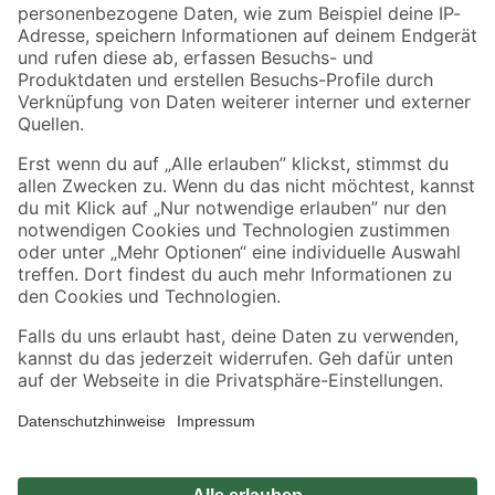
Zahlungsarten
Versandarten
Sicher einkaufen
Jetzt die toom-App herunterladen
Alle Preisangaben in EUR inkl. gesetzl. MwSt.. Die dargestellten Angebote sind unter
Umständen nicht in allen Märkten verfügbar. Die angegebenen Verfügbarkeiten beziehen
sich auf den unter "Mein Markt" ausgewählten toom Baumarkt. Alle Angebote und
Produkte nur solange der Vorrat reicht.
*Paketversand ab 59 € versandkostenfrei, gilt nicht für Artikel mit Speditionsversand, hier
fallen zusätzliche Versandkosten an.
Datenschutz
Privatsphäre
Impressum
AGB