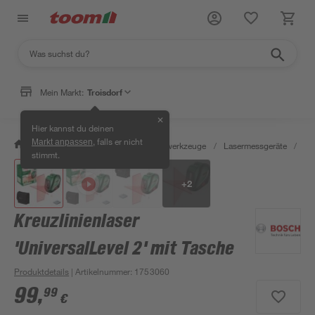
Mein Markt:
Troisdorf
✕
Hier kannst du deinen
, falls er nicht
Markt anpassen
/
Werkstatt & Maschinen
/
Messwerkzeuge
/
Lasermessgeräte
/
Kre
stimmt.
+
2
Kreuzlinienlaser
'UniversalLevel 2' mit Tasche
Produktdetails
| Artikelnummer
:
1753060
99
,
99
€