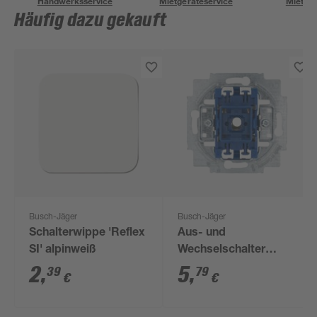
Handwerksservice
Mietgeräteservice
Miettra
Häufig dazu gekauft
Busch-Jäger
Busch-Jäger
Schalterwippe 'Reflex
Aus- und
SI' alpinweiß
Wechselschalter
Einsatz
2
,
5
,
39
79
€
€