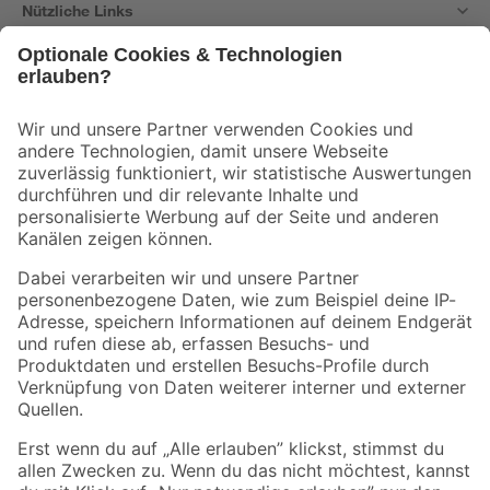
Nützliche Links
Bleib auf dem Laufenden mit unserem Newsletter
Der toom Newsletter: Keine Angebote und Aktionen mehr verpassen!
Zur Newsletter Anmeldung
Folge uns
Zahlungsarten
Versandarten
Sicher einkaufen