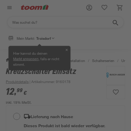
Mein Markt:
Troisdorf
✕
Hier kannst du deinen
, falls er nicht
Markt anpassen
/
Bauen & Renovieren
/
Elektroinstallation
/
Schalterserien
/
Unter
stimmt.
Kreuzschalter Einsatz
Produktdetails
| Artikelnummer
:
9160178
12
,
99
€
inkl. 19% MwSt.
Lieferung nach Hause
Dieses Produkt ist bald wieder verfügbar.