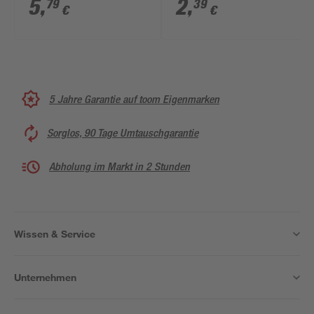
Einsatz
5
,
2
,
79
39
€
€
5 Jahre Garantie auf toom Eigenmarken
Sorglos, 90 Tage Umtauschgarantie
Abholung im Markt in 2 Stunden
Wissen & Service
Unternehmen