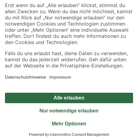
Sicher einkaufen
Jetzt die toom-App herunterladen
Alle Preisangaben in EUR inkl. gesetzl. MwSt.. Die dargestellten Angebote sind unter
Umständen nicht in allen Märkten verfügbar. Die angegebenen Verfügbarkeiten beziehen
sich auf den unter "Mein Markt" ausgewählten toom Baumarkt. Alle Angebote und
Produkte nur solange der Vorrat reicht.
*Paketversand ab 59 € versandkostenfrei, gilt nicht für Artikel mit Speditionsversand, hier
fallen zusätzliche Versandkosten an.
Datenschutz
Privatsphäre
Impressum
AGB
Nutzungsbedingungen
Widerrufsrecht
Vertrag widerrufen
Barrierefreiheit
© 2026 toom Baumarkt GmbH