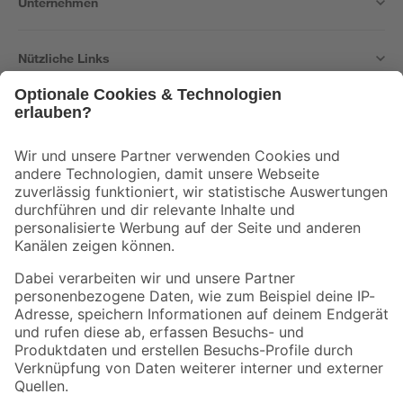
Unternehmen
Nützliche Links
Bleib auf dem Laufenden mit unserem Newsletter
Der toom Newsletter: Keine Angebote und Aktionen mehr verpassen!
Zur Newsletter Anmeldung
Folge uns
Zahlungsarten
Versandarten