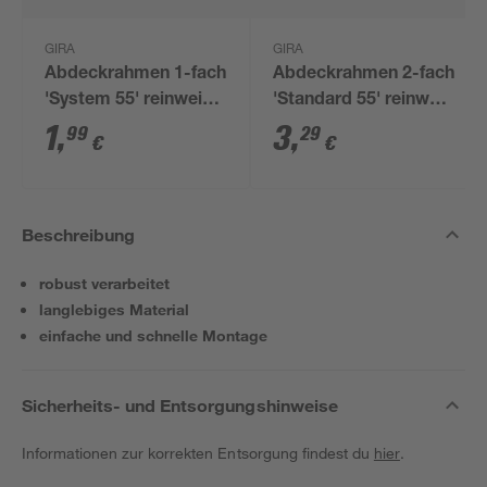
GIRA
GIRA
Abdeckrahmen 1-fach
Abdeckrahmen 2-fach
'System 55' reinweiß
'Standard 55' reinweiß
glänzend
glänzend
1
,
3
,
99
29
€
€
Beschreibung
robust verarbeitet
langlebiges Material
einfache und schnelle Montage
Sicherheits- und Entsorgungshinweise
Informationen zur korrekten Entsorgung findest du
hier
.