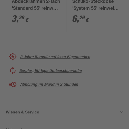
Abdeckrahmen 2-fach
Schuko-Steckdose
'Standard 55' reinweiß
'System 55' reinweiß
glänzend
glänzend mit
3
,
6
,
29
29
€
€
erhöhtem
Berührungsschutz
5 Jahre Garantie auf toom Eigenmarken
Sorglos, 90 Tage Umtauschgarantie
Abholung im Markt in 2 Stunden
Wissen & Service