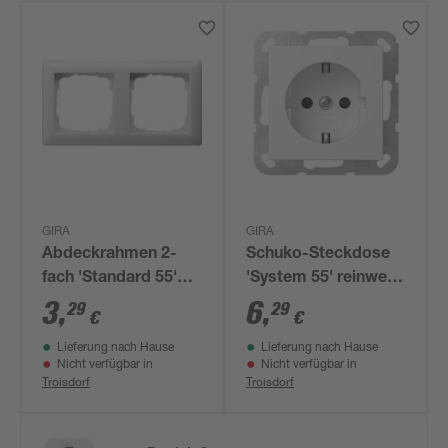
GIRA
GIRA
Abdeckrahmen 2-
Schuko-Steckdose
fach 'Standard 55'
'System 55' reinweiß
reinweiß glänzend
glänzend mit
3
,
6
,
29
29
€
€
erhöhtem
Lieferung nach Hause
Lieferung nach Hause
Berührungsschutz
Nicht verfügbar in
Nicht verfügbar in
Troisdorf
Troisdorf