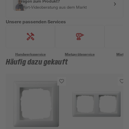
Fragen zum Produkt?
Sofort-Videoberatung aus dem Markt
Unsere passenden Services
Handwerksservice
Mietgeräteservice
Miettra
Häufig dazu gekauft