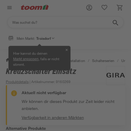
Mein Markt:
Troisdorf
✕
Hier kannst du deinen
, falls er nicht
Markt anpassen
/
Bauen & Renovieren
/
Elektroinstallation
/
Schalterserien
/
Unter
stimmt.
Kreuzschalter Einsatz
Produktdetails
| Artikelnummer
:
9160269
Aktuell nicht verfügbar
Wir können dir dieses Produkt zur Zeit leider nicht
anbieten.
Verfügbarkeit in anderen Märkten
Alternative Produkte