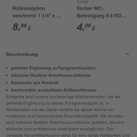
Fischer
Röhrensiphon
fischer WC-
verchromt 1 1/4" x 32
Befestigung S 8 RD
mm
80 2 Stück
8
,
4
,
99
09
€
€
Beschreibung
perfekte Ergänzung zu Pyragranitespülen
inklusive flexibler Anschlussschläuche
Kartusche aus Keramik
komfortable ausziehbare Schlauchbrause
Entdecke jetzt unsere hochwertige Küchenarmatur, die die
perfekte Ergänzung zu deiner Pyragranitespüle ist. In
Kombination mit der Spüle verleiht sie deiner Küche ein
modernes und harmonisches Erscheinungsbild. Die Armatur
wird inklusive flexibler Anschlussschläuche geliefert, die eine
einfache und problemlose Installation ermöglichen. Der
verbaute Keramikkartusche sorgt für eine lange Haltbarkeit und