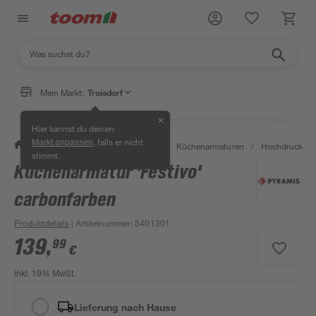
Mein Markt:
Troisdorf
✕
Hier kannst du deinen
, falls er nicht
Markt anpassen
/
Wohnen & Haushalt
/
Küche
/
Küchenarmaturen
/
Hochdruckarm
stimmt.
Küchenarmatur 'Festivo'
carbonfarben
Produktdetails
| Artikelnummer
:
5401301
139
,
99
€
inkl. 19% MwSt.
Lieferung nach Hause