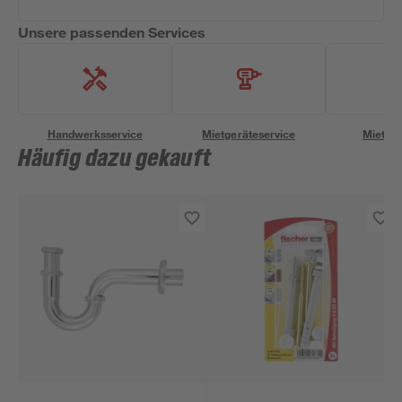
Unsere passenden Services
Handwerksservice
Mietgeräteservice
Miettra
Häufig dazu gekauft