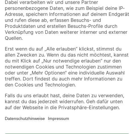
Zahlungsarten
Versandarten
Sicher einkaufen
Jetzt die toom-App herunterladen
Alle Preisangaben in EUR inkl. gesetzl. MwSt.. Die dargestellten Angebote sind unter
Umständen nicht in allen Märkten verfügbar. Die angegebenen Verfügbarkeiten beziehen
sich auf den unter "Mein Markt" ausgewählten toom Baumarkt. Alle Angebote und
Produkte nur solange der Vorrat reicht.
*Paketversand ab 59 € versandkostenfrei, gilt nicht für Artikel mit Speditionsversand, hier
fallen zusätzliche Versandkosten an.