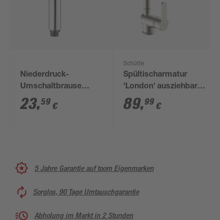
Schütte
Niederdruck-
Spültischarmatur
Umschaltbrause
'London' ausziehbar
verchromt 1/2"
edelstahlfarben
23
,
89
,
59
99
€
€
5 Jahre Garantie auf toom Eigenmarken
Sorglos, 90 Tage Umtauschgarantie
Abholung im Markt in 2 Stunden