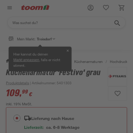
Mein Markt:
Troisdorf
✕
Hier kannst du deinen
, falls er nicht
Markt anpassen
/
Wohnen & Haushalt
/
Küche
/
Küchenarmaturen
/
Hochdruckarm
stimmt.
Küchenarmatur 'Festivo' grau
Aktion
Produktdetails
| Artikelnummer
:
5401303
109
,
99
€
inkl. 19% MwSt.
Lieferung nach Hause
Lieferzeit:
ca. 6-8 Werktage