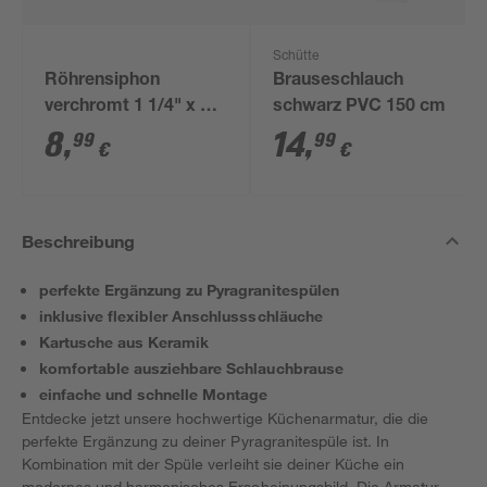
Schütte
Röhrensiphon
Brauseschlauch
verchromt 1 1/4" x 32
schwarz PVC 150 cm
mm
8
,
14
,
99
99
€
€
Beschreibung
perfekte Ergänzung zu Pyragranitespülen
inklusive flexibler Anschlussschläuche
Kartusche aus Keramik
komfortable ausziehbare Schlauchbrause
einfache und schnelle Montage
Entdecke jetzt unsere hochwertige Küchenarmatur, die die
perfekte Ergänzung zu deiner Pyragranitespüle ist. In
Kombination mit der Spüle verleiht sie deiner Küche ein
modernes und harmonisches Erscheinungsbild. Die Armatur