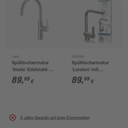
Lenz
Schütte
Spültischarmatur
Spültischarmatur
'Anela' Edelstahl-
'London' mit
Optik 37 cm
Geschirrbrause
89
,
89
,
99
99
€
€
edelstahlfarben
5 Jahre Garantie auf toom Eigenmarken