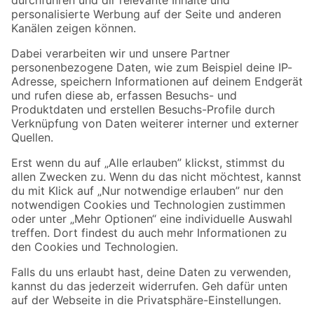
Folge uns
Zahlungsarten
Versandarten
Sicher einkaufen
Jetzt die toom-App herunterladen
Alle Preisangaben in EUR inkl. gesetzl. MwSt.. Die dargestellten Angebote sind unter
Umständen nicht in allen Märkten verfügbar. Die angegebenen Verfügbarkeiten beziehen
sich auf den unter "Mein Markt" ausgewählten toom Baumarkt. Alle Angebote und