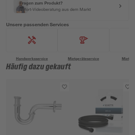
Fragen zum Produkt?
Sofort-Videoberatung aus dem Markt
Unsere passenden Services
Handwerksservice
Mietgeräteservice
Miettra
Häufig dazu gekauft