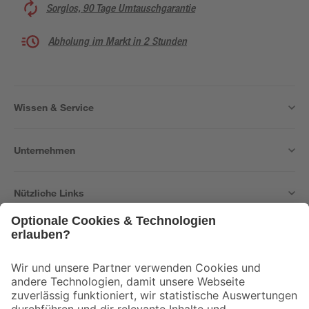
Sorglos, 90 Tage Umtauschgarantie
Abholung im Markt in 2 Stunden
Wissen & Service
Unternehmen
Nützliche Links
Bleib auf dem Laufenden mit unserem Newsletter
Der toom Newsletter: Keine Angebote und Aktionen mehr verpassen!
Zur Newsletter Anmeldung