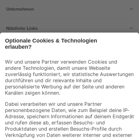
Unternehmen
Nützliche Links
Bleib auf dem Laufenden mit unserem Newsletter
Der toom Newsletter: Keine Angebote und Aktionen mehr verpassen!
Zur Newsletter Anmeldung
Folge uns
Zahlungsarten
Versandarten