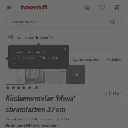
Mein Markt:
Troisdorf
✕
Hier kannst du deinen
, falls er nicht
Markt anpassen
/
Wohnen & Haushalt
/
Küche
/
Küchenarmaturen
/
Hochdruckarm
stimmt.
+
2
(2)
Küchenarmatur 'Mana'
chromfarben 37 cm
Produktdetails
| Artikelnummer
:
5401205
Farbe und Höhe auswählen