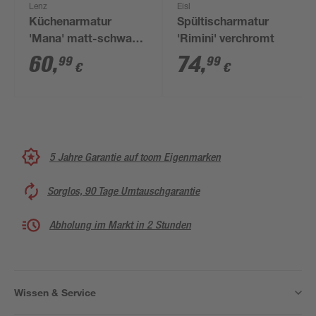
Lenz
Eisl
Küchenarmatur
Spültischarmatur
'Mana' matt-schwarz
'Rimini' verchromt
36,5 cm
60
,
74
,
99
99
€
€
5 Jahre Garantie auf toom Eigenmarken
Sorglos, 90 Tage Umtauschgarantie
Abholung im Markt in 2 Stunden
Wissen & Service