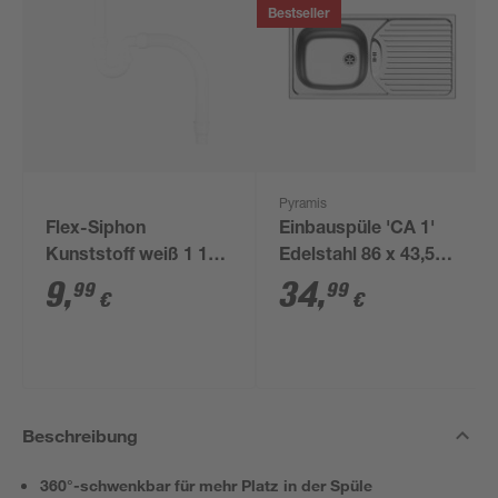
Bestseller
Pyramis
Flex-Siphon
Einbauspüle 'CA 1'
Kunststoff weiß 1 1/2'
Edelstahl 86 x 43,5
x 40/50 mm
cm ohne Ab- und
9
,
34
,
99
99
€
€
Überlaufgarnitur
Beschreibung
360°-schwenkbar für mehr Platz in der Spüle