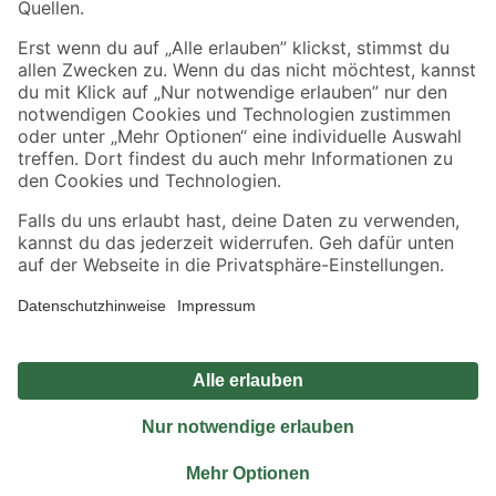
Sicher einkaufen
Jetzt die toom-App herunterladen
Alle Preisangaben in EUR inkl. gesetzl. MwSt.. Die dargestellten Angebote sind unter
Umständen nicht in allen Märkten verfügbar. Die angegebenen Verfügbarkeiten beziehen
sich auf den unter "Mein Markt" ausgewählten toom Baumarkt. Alle Angebote und
Produkte nur solange der Vorrat reicht.
*Paketversand ab 59 € versandkostenfrei, gilt nicht für Artikel mit Speditionsversand, hier
fallen zusätzliche Versandkosten an.
Datenschutz
Privatsphäre
Impressum
AGB
Nutzungsbedingungen
Widerrufsrecht
Vertrag widerrufen
Barrierefreiheit
© 2026 toom Baumarkt GmbH