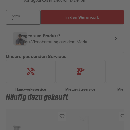
Verfügbarkeit in anderen Märkten
Anzahl:
In den Warenkorb
Fragen zum Produkt?
Sofort-Videoberatung aus dem Markt
Unsere passenden Services
Handwerksservice
Mietgeräteservice
Miettra
Häufig dazu gekauft