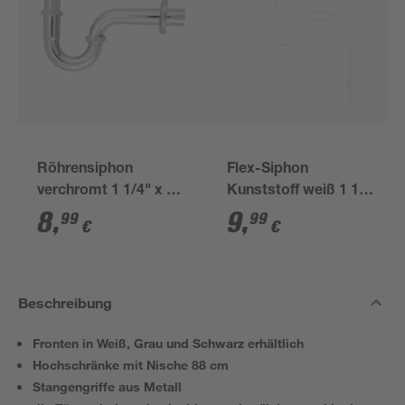
Röhrensiphon
Flex-Siphon
verchromt 1 1/4" x 32
Kunststoff weiß 1 1/2'
mm
x 40/50 mm
8
,
9
,
99
99
€
€
Beschreibung
Fronten in Weiß, Grau und Schwarz erhältlich
Hochschränke mit Nische 88 cm
Stangengriffe aus Metall