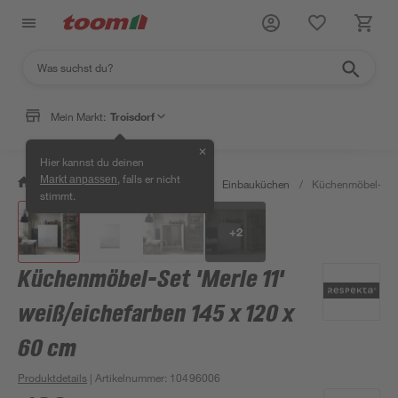
Mein Markt:
Troisdorf
✕
Hier kannst du deinen
, falls er nicht
Markt anpassen
/
Wohnen & Haushalt
/
Küche
/
Einbauküchen
/
Küchenmöbel-Set '
stimmt.
+
2
Küchenmöbel-Set 'Merle 11'
weiß/eichefarben 145 x 120 x
60 cm
Produktdetails
| Artikelnummer
:
10496006