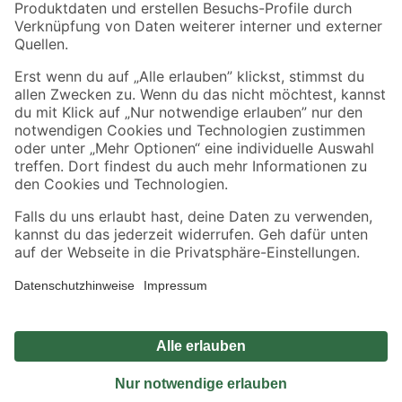
Sicher einkaufen
Jetzt die toom-App herunterladen
Alle Preisangaben in EUR inkl. gesetzl. MwSt.. Die dargestellten Angebote sind unter
Umständen nicht in allen Märkten verfügbar. Die angegebenen Verfügbarkeiten beziehen
sich auf den unter "Mein Markt" ausgewählten toom Baumarkt. Alle Angebote und
Produkte nur solange der Vorrat reicht.
*Paketversand ab 59 € versandkostenfrei, gilt nicht für Artikel mit Speditionsversand, hier
fallen zusätzliche Versandkosten an.
Datenschutz
Privatsphäre
Impressum
AGB
Nutzungsbedingungen
Widerrufsrecht
Vertrag widerrufen
Barrierefreiheit