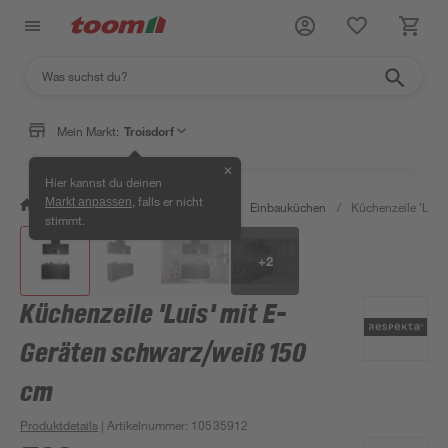
Mein Markt:
Troisdorf
✕
Hier kannst du deinen
, falls er nicht
Markt anpassen
/
Wohnen & Haushalt
/
Küche
/
Einbauküchen
/
Küchenzeile 'Luis
stimmt.
+
2
Küchenzeile 'Luis' mit E-
Geräten schwarz/weiß 150
cm
Produktdetails
| Artikelnummer
:
10535912