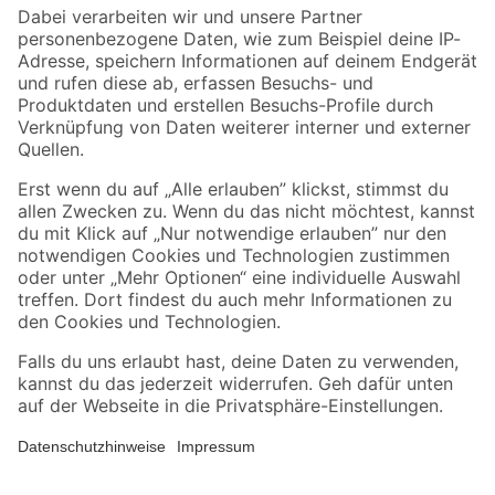
Zahlungsarten
Versandarten
Sicher einkaufen
Jetzt die toom-App herunterladen
Alle Preisangaben in EUR inkl. gesetzl. MwSt.. Die dargestellten Angebote sind unter
Umständen nicht in allen Märkten verfügbar. Die angegebenen Verfügbarkeiten beziehen
sich auf den unter "Mein Markt" ausgewählten toom Baumarkt. Alle Angebote und
Produkte nur solange der Vorrat reicht.
*Paketversand ab 59 € versandkostenfrei, gilt nicht für Artikel mit Speditionsversand, hier
fallen zusätzliche Versandkosten an.