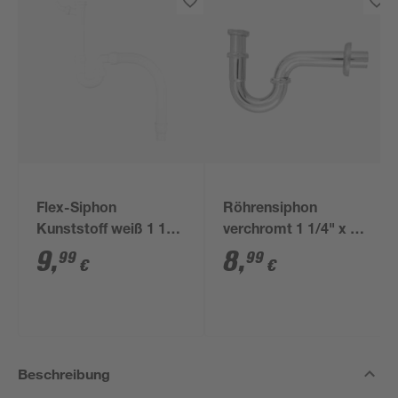
Flex-Siphon
Röhrensiphon
Kunststoff weiß 1 1/2'
verchromt 1 1/4" x 32
x 40/50 mm
mm
9
,
8
,
99
99
€
€
Beschreibung