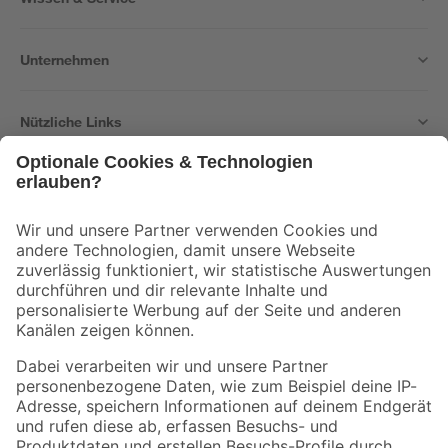
Unternehmen
Nützliche Links
Bleib auf dem Laufenden mit unserem Newsletter
Der toom Newsletter: Keine Angebote und Aktionen mehr verpassen!
Zur Newsletter Anmeldung
Folge uns
Zahlungsarten
Versandarten