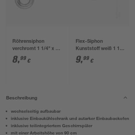
Röhrensiphon
Flex-Siphon
verchromt 1 1/4" x 32
Kunststoff weiß 1 1/2'
mm
x 40/50 mm
8
,
9
,
99
99
€
€
Beschreibung
wechselseitig aufbaubar
inklusive Einbaukühlschrank und autarker Einbaubackofen
inklusive teilintegriertem Geschirrspüler
mit einer Arbeitshöhe von 90 cm