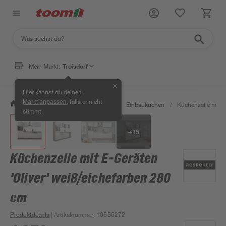
Mein Markt:
Troisdorf
✕
Hier kannst du deinen
, falls er nicht
Markt anpassen
/
Wohnen & Haushalt
/
Küche
/
Einbauküchen
/
Küchenzeile mit E
stimmt.
+
15
Küchenzeile mit E-Geräten
'Oliver' weiß/eichefarben 280
cm
Produktdetails
| Artikelnummer
:
10555272