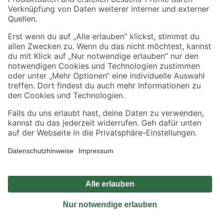
Sicher einkaufen
Jetzt die toom-App herunterladen
Alle Preisangaben in EUR inkl. gesetzl. MwSt.. Die dargestellten Angebote sind unter
Umständen nicht in allen Märkten verfügbar. Die angegebenen Verfügbarkeiten beziehen
sich auf den unter "Mein Markt" ausgewählten toom Baumarkt. Alle Angebote und
Produkte nur solange der Vorrat reicht.
*Paketversand ab 59 € versandkostenfrei, gilt nicht für Artikel mit Speditionsversand, hier
fallen zusätzliche Versandkosten an.
Datenschutz
Privatsphäre
Impressum
AGB
Nutzungsbedingungen
Widerrufsrecht
Vertrag widerrufen
Barrierefreiheit