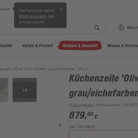
öffnet
✕
Hier kannst du deinen
, falls
Markt anpassen
er nicht stimmt.
Mein 
Sanitär
Garten & Freizeit
Wohnen & Haushalt
Wissen & Servic
nzeile 'Oliver' mit E-Geräten grau/eichefarben 180 cm
Küchenzeile 'Oli
+
2
grau/eichefarbe
Produktdetails
| Artikelnummer
:
1053587
879
,
00
€
inkl. 19% MwSt.