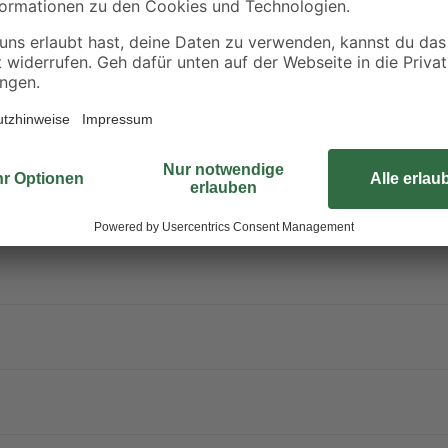
verchromt 1 1/4" x 32
90° Polypropylen 25 
mm
25 mm
8
,
6
,
99
99
€
€