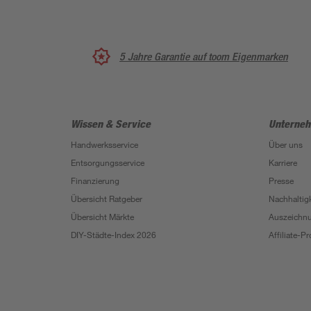
5 Jahre Garantie auf toom Eigenmarken
Wissen & Service
Unterne
Handwerksservice
Über uns
Entsorgungsservice
Karriere
Finanzierung
Presse
Übersicht Ratgeber
Nachhaltigk
Übersicht Märkte
Auszeichn
DIY-Städte-Index 2026
Affiliate-