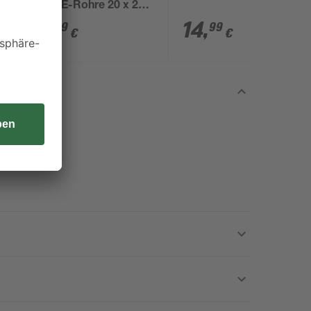
x
HDPE-Rohre 20 x 20
mm
6
,
14
,
59
99
€
€