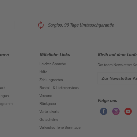
Sorglos, 90 Tage Umtauschgarantie
hmen
Nützliche Links
Bleib auf dem Lauf
Leichte Sprache
Der toom Newsletter: K
Hilfe
Zur Newsletter 
Zahlungsarten
eit
Bestell- & Lieferservices
ungen
Versand
Folge uns
Programm
Rückgabe
Vorteilskarte
Gutscheine
Verkaufsoffene Sonntage