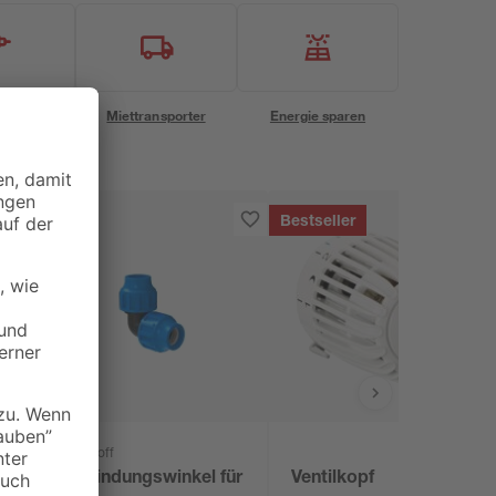
eservice
Miettransporter
Energie sparen
Bestseller
Kirchhoff
Verbindungswinkel für
Ventilkopf