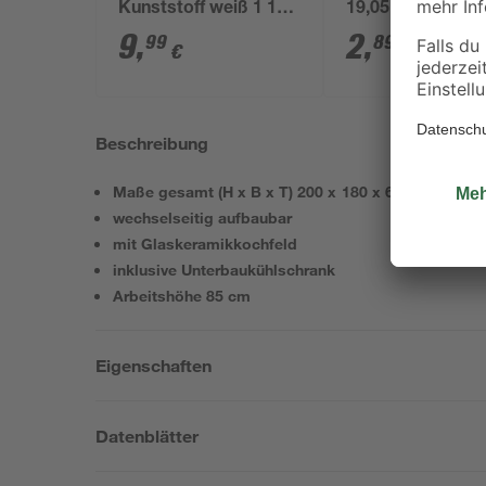
Kunststoff weiß 1 1/2'
19,05 mm (3/4”)
x 40/50 mm
9
,
2
,
99
89
€
€
Beschreibung
Maße gesamt (H x B x T) 200 x 180 x 60 cm
wechselseitig aufbaubar
mit Glaskeramikkochfeld
inklusive Unterbaukühlschrank
Arbeitshöhe 85 cm
Eigenschaften
Datenblätter