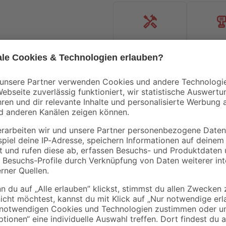
Handwerksservice
Mietgerät
Kirchhoff
Ø
Röhrensiphon
Verbindungswinkel