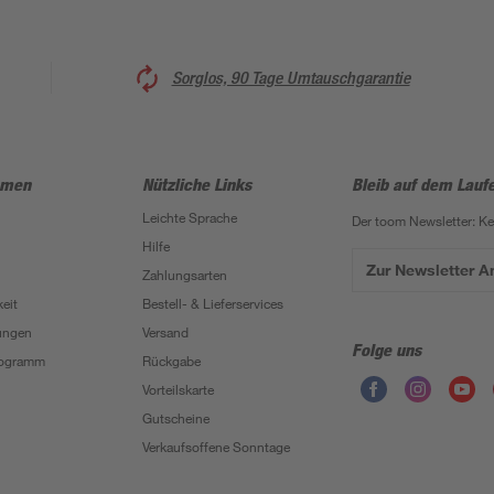
Sorglos, 90 Tage Umtauschgarantie
hmen
Nützliche Links
Bleib auf dem Lauf
Leichte Sprache
Der toom Newsletter: K
Hilfe
Zur Newsletter 
Zahlungsarten
eit
Bestell- & Lieferservices
ungen
Versand
Folge uns
Programm
Rückgabe
Vorteilskarte
Gutscheine
Verkaufsoffene Sonntage