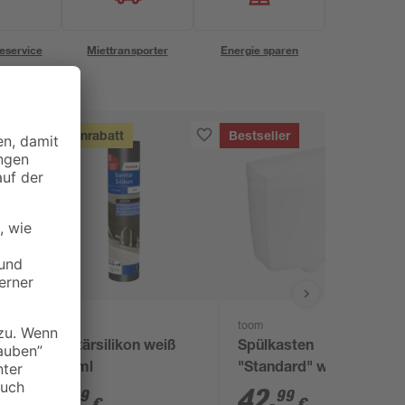
eservice
Miettransporter
Energie sparen
Mengenrabatt
Bestseller
toom
toom
Sanitärsilikon weiß
Spülkasten
310 ml
"Standard" weiß
8
,
42
,
99
99
€
€