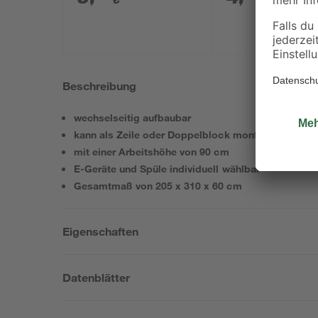
Beschreibung
wechselseitig aufbaubar
kann als Zeile oder Doppelblock montiert werden
mit einer Arbeitshöhe von 90 cm
E-Geräte und Spüle individuell wählbar
Gesamtmaß von 205 x 310 x 60 cm
Eigenschaften
Datenblätter