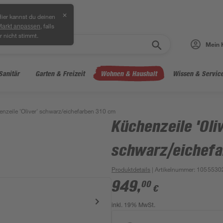
✕
ier kannst du deinen
, falls
Markt anpassen
r nicht stimmt.
Mein 
Sanitär
Garten & Freizeit
Wohnen & Haushalt
Wissen & Servic
nzeile 'Oliver' schwarz/eichefarben 310 cm
Küchenzeile 'Oliv
schwarz/eichefa
Produktdetails
| Artikelnummer
:
1055530
949
,
00
€
inkl. 19% MwSt.