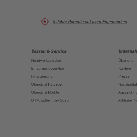
5 Jahre Garantie auf toom Eigenmarken
Wissen & Service
Unterne
Handwerksservice
Über uns
Entsorgungsservice
Karriere
Finanzierung
Presse
Übersicht Ratgeber
Nachhaltigk
Übersicht Märkte
Auszeichn
DIY-Städte-Index 2026
Affiliate-