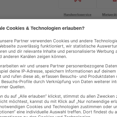
Handwerksservice
Mietgerät
Bestseller
B1
Flex-Siphon
Stand-WC-Set mit
 RD
Kunststoff weiß 1 1/2'
Spülrand inklusive
x 40/50 mm
WC-Sitz und
9
,
99
,
99
99
€
€