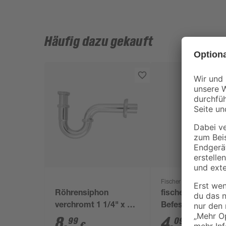
Häufig dazu gekauft
Fischer
Röhrensiphon
fischer WC-
verchromt 1 1/4" x 32
Befestigung S 8
mm
80 2 Stück
8
,
4
,
99
09
€
€