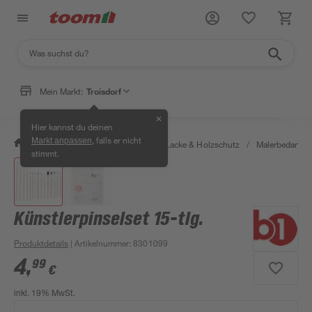
Mein Markt:
Troisdorf
✕
Hier kannst du deinen
, falls er nicht
Markt anpassen
/
Bauen & Renovieren
/
Farben, Lacke & Holzschutz
/
Malerbedarf
/
stimmt.
Künstlerpinselset 15-tlg.
Produktdetails
| Artikelnummer
:
8301099
4
,
99
€
inkl. 19% MwSt.