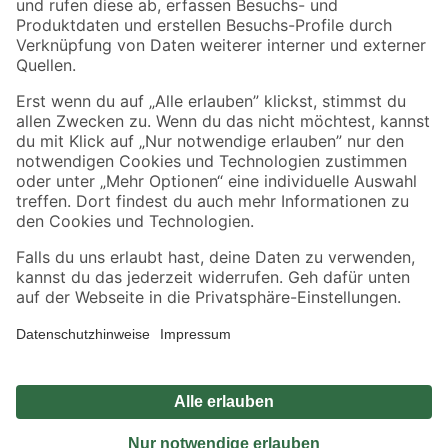
Sicher einkaufen
Jetzt die toom-App herunterladen
Alle Preisangaben in EUR inkl. gesetzl. MwSt.. Die dargestellten Angebote sind unter
Umständen nicht in allen Märkten verfügbar. Die angegebenen Verfügbarkeiten beziehen
sich auf den unter "Mein Markt" ausgewählten toom Baumarkt. Alle Angebote und
Produkte nur solange der Vorrat reicht.
*Paketversand ab 59 € versandkostenfrei, gilt nicht für Artikel mit Speditionsversand, hier
fallen zusätzliche Versandkosten an.
Datenschutz
Privatsphäre
Impressum
AGB
Nutzungsbedingungen
Widerrufsrecht
Vertrag widerrufen
Barrierefreiheit