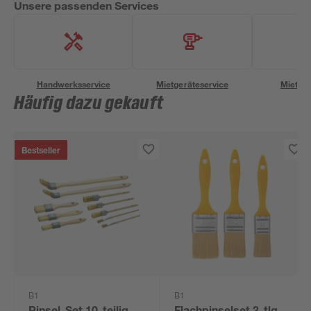
Unsere passenden Services
Handwerksservice
Mietgeräteservice
Miettra
Häufig dazu gekauft
Bestseller
B1
B1