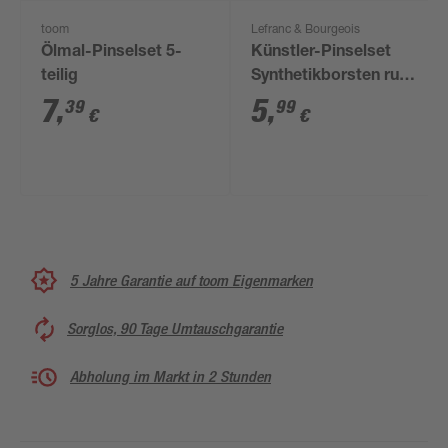
toom
Lefranc & Bourgeois
Ölmal-Pinselset 5-
Künstler-Pinselset
teilig
Synthetikborsten rund
langer Stiel, 3-teilig
7
,
5
,
39
99
€
€
5 Jahre Garantie auf toom Eigenmarken
Sorglos, 90 Tage Umtauschgarantie
Abholung im Markt in 2 Stunden