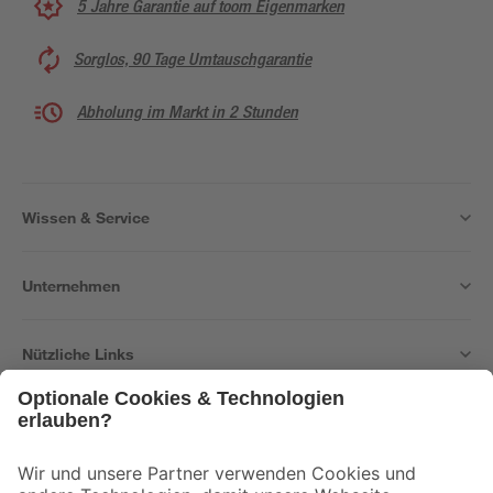
5 Jahre Garantie auf toom Eigenmarken
Sorglos, 90 Tage Umtauschgarantie
Abholung im Markt in 2 Stunden
Wissen & Service
Unternehmen
Nützliche Links
Bleib auf dem Laufenden mit unserem Newsletter
Der toom Newsletter: Keine Angebote und Aktionen mehr verpassen!