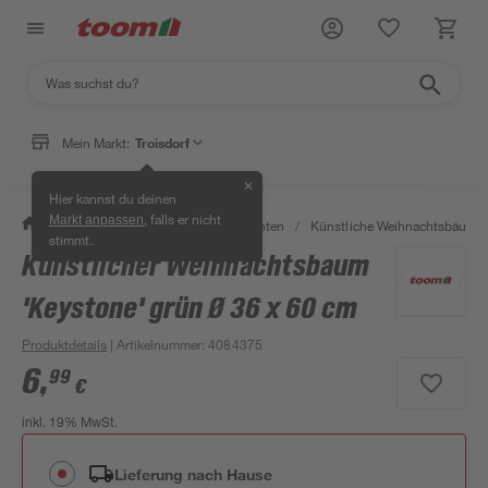
Mein Markt:
Troisdorf
✕
Hier kannst du deinen
, falls er nicht
Markt anpassen
/
Wohnen & Haushalt
/
Weihnachten
/
Künstliche Weihnachtsbäume
stimmt.
Künstlicher Weihnachtsbaum
'Keystone' grün Ø 36 x 60 cm
Produktdetails
| Artikelnummer
:
4084375
6
,
99
€
inkl. 19% MwSt.
Lieferung nach Hause