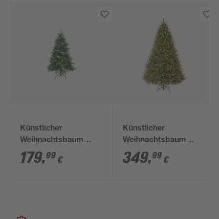
Künstlicher
Künstlicher
Weihnachtsbaum
Weihnachtsbaum
'Sherwood' Fichte mit
'Richmond' Tanne mit
179
,
349
,
99
99
€
€
450 LEDs in
700 LEDs in
warmweiß/bunt,
warmweiß, Ständer Ø
Fernbedienung,
142 x 228 cm
Ständer Ø 104 x 150
cm