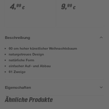
20 LEDs warmweiß
warmweiß 270 cm
4
,
9
,
99
99
€
€
150 cm
Beschreibung
60 cm hoher künstlicher Weihnachtsbaum
naturgetreues Design
natürliche Form
einfacher Auf- und Abbau
61 Zweige
Eigenschaften
Ähnliche Produkte