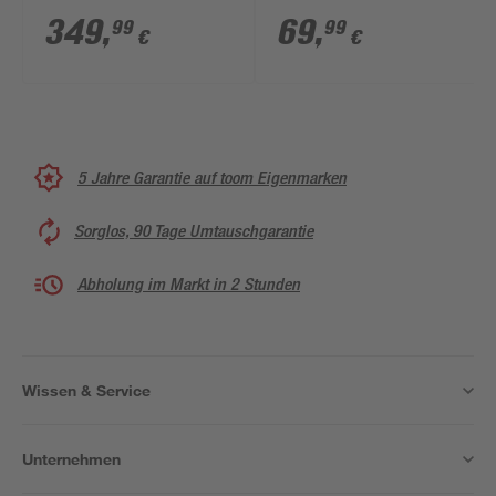
'Richmond' Tanne mit
'Heavenly' dunkelgrün
349
,
69
,
99
99
€
€
700 LEDs in
185 cm
warmweiß, Ständer Ø
142 x 228 cm
5 Jahre Garantie auf toom Eigenmarken
Sorglos, 90 Tage Umtauschgarantie
Abholung im Markt in 2 Stunden
Wissen & Service
Unternehmen