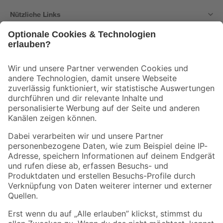
Nützliche Links
Bleib auf dem Laufenden mit unserem Newsletter
Der toom Newsletter: Keine Angebote und Aktionen mehr verpassen!
Zur Newsletter Anmeldung
Folge uns
Zahlungsarten
Versandarten
Sicher einkaufen