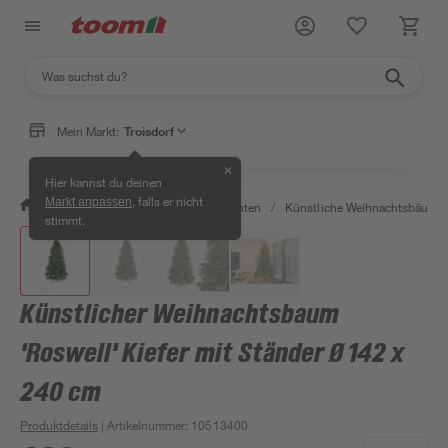
Mein Markt:
Troisdorf
✕
Hier kannst du deinen
, falls er nicht
Markt anpassen
/
Wohnen & Haushalt
/
Weihnachten
/
Künstliche Weihnachtsbäume
stimmt.
Künstlicher Weihnachtsbaum
'Roswell' Kiefer mit Ständer Ø 142 x
240 cm
Produktdetails
| Artikelnummer
:
10513400