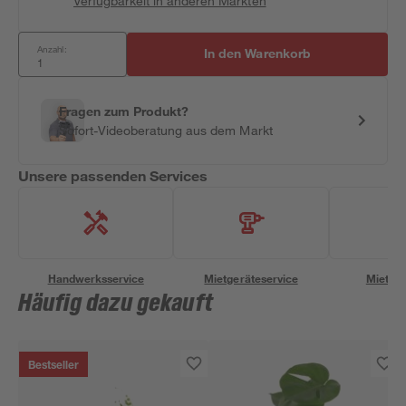
Verfügbarkeit in anderen Märkten
Anzahl:
In den Warenkorb
Fragen zum Produkt?
Sofort-Videoberatung aus dem Markt
Unsere passenden Services
Handwerksservice
Mietgeräteservice
Miettra
Häufig dazu gekauft
Bestseller