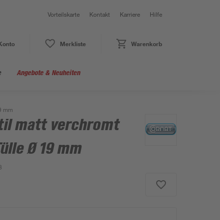
Vorteilskarte
Kontakt
Karriere
Hilfe
Konto
Merkliste
Warenkorb
e
Angebote & Neuheiten
19 mm
til matt verchromt
Tülle Ø 19 mm
8