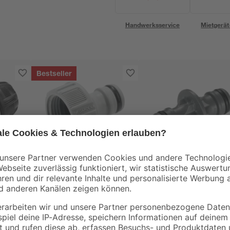
Handwerksservice
Mietgerät
Bestseller
Gardena
Gardena
er
Hahnverbinder
Steckkupplung 13
 13
'Original' 26,5 mm
mm (1/2")
(3/4") grau
3
,
3
,
19
29
€
€