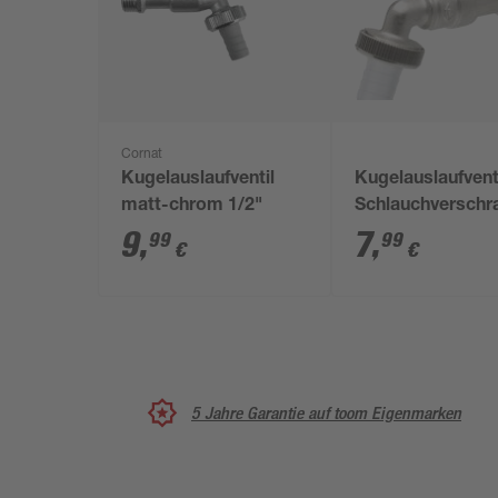
Cornat
Kugelauslaufventil
Kugelauslaufvent
matt-chrom 1/2"
Schlauchverschr
Messing 1/2"
9
,
7
,
99
99
€
€
5 Jahre Garantie auf toom Eigenmarken