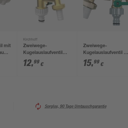
Kirchhoff
il mit
Zweiwege-
Zweiwege-
aubung
Kugelauslaufventil
Kugelauslaufventil m
Messing 1/2" AG x
Schlauchverschraub
12
,
15
,
99
99
€
€
3/4" AG x 3/4" AG
Messing 3/4"
Sorglos, 90 Tage Umtauschgarantie