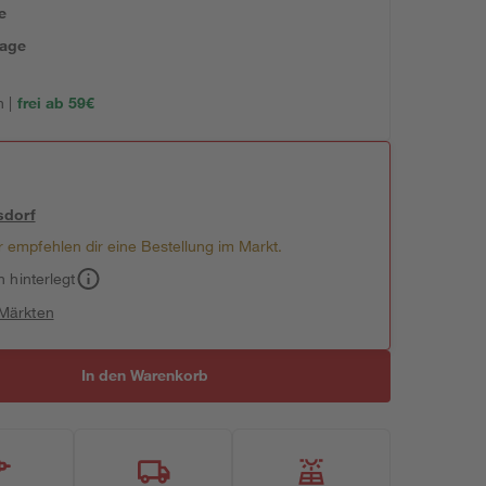
e
tage
 |
frei ab 59€
sdorf
 empfehlen dir eine Bestellung im Markt.
h hinterlegt
 Märkten
In den Warenkorb