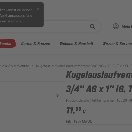
✕
ier kannst du deinen
, falls
Markt anpassen
r nicht stimmt.
Mein 
Sanitär
Garten & Freizeit
Wohnen & Haushalt
Wissen & Servic
ile & Ablaufventile
/
Kugelauslaufventil matt verchromt 3/4" AG x 1" IG, Tülle Ø 
Kugelauslaufven
3/4" AG x 1" IG, 
Produktdetails
| Artikelnummer
:
1052614
11
,
99
€
inkl. 19% MwSt.