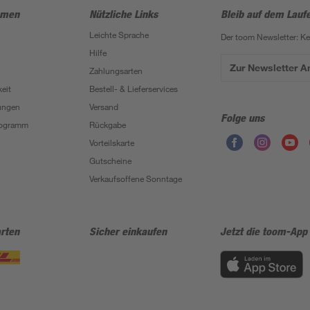
hmen
Nützliche Links
Bleib auf dem Lauf
Leichte Sprache
Der toom Newsletter: K
Hilfe
Zur Newsletter 
Zahlungsarten
eit
Bestell- & Lieferservices
ungen
Versand
Folge uns
Programm
Rückgabe
Vorteilskarte
Gutscheine
Verkaufsoffene Sonntage
rten
Sicher einkaufen
Jetzt die toom-App