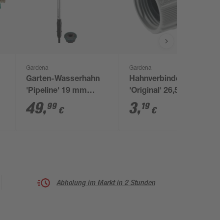
Gardena
Gardena
Garten-Wasserhahn
Hahnverbinder
it
'Pipeline' 19 mm
'Original' 26,5 mm
ung
(3/4") Aluminium
(3/4") grau
49
,
3
,
99
19
€
€
Abholung im Markt in 2 Stunden