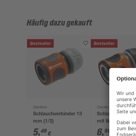
Häufig dazu gekauft
Bestseller
Bestseller
Gardena
Gardena
Schlauchverbinder 13
Schlauchverbind
mm (1/2)
mit Wasserstopp
mm (1/2")
5
,
6
,
49
99
€
€