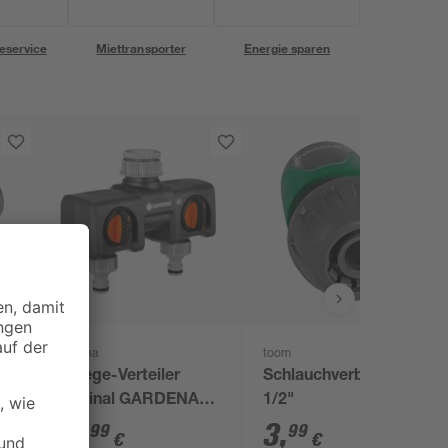
eservice
Miettransporter
Energie sparen
Gardena
toom
2-Wege-Verteiler
Schlauchverbinder
'Original GARDENA
1/2"
System'
19
,
3
,
99
99
€
€