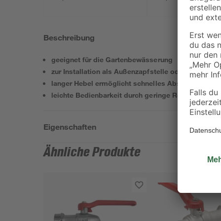
Beschreibung
geeignet für die Gartenbewässerung
zur Installation als Außenzapfstelle oder an Regen
langer Hebel ermöglicht schnelles Absperren des 
leichte Bedienbarkeit durch geringe Reibung beim
Eigenschaften
Ähnliche Produkte