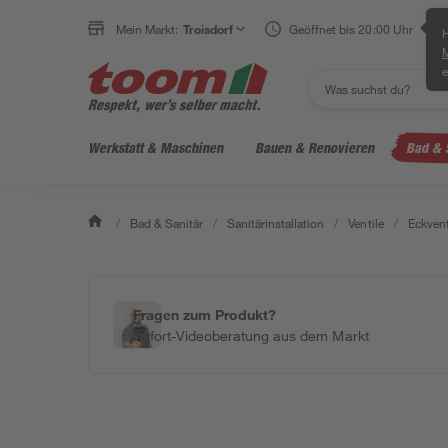
Mein Markt:
Troisdorf
Geöffnet bis 20:00 Uhr
H
e
Werkstatt & Maschinen
Bauen & Renovieren
Bad & 
/
Bad & Sanitär
/
Sanitärinstallation
/
Ventile
/
Eckvent
Fragen zum Produkt?
Sofort-Videoberatung aus dem Markt