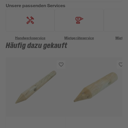
Unsere passenden Services
Handwerksservice
Mietgeräteservice
Miettra
Häufig dazu gekauft