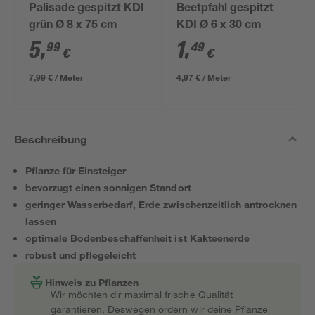
Palisade gespitzt KDI
Beetpfahl gespitzt
grün Ø 8 x 75 cm
KDI Ø 6 x 30 cm
5
,
1
,
99
49
€
€
7,99 € / Meter
4,97 € / Meter
Beschreibung
Pflanze für Einsteiger
bevorzugt einen sonnigen Standort
geringer Wasserbedarf, Erde zwischenzeitlich antrocknen
lassen
optimale Bodenbeschaffenheit ist Kakteenerde
robust und pflegeleicht
Hinweis zu Pflanzen
Wir möchten dir maximal frische Qualität
garantieren. Deswegen ordern wir deine Pflanze