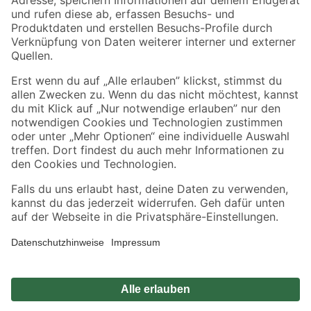
Zahlungsarten
Versandarten
Sicher einkaufen
Jetzt die toom-App herunterladen
Alle Preisangaben in EUR inkl. gesetzl. MwSt.. Die dargestellten Angebote sind unter
Umständen nicht in allen Märkten verfügbar. Die angegebenen Verfügbarkeiten beziehen
sich auf den unter "Mein Markt" ausgewählten toom Baumarkt. Alle Angebote und
Produkte nur solange der Vorrat reicht.
*Paketversand ab 59 € versandkostenfrei, gilt nicht für Artikel mit Speditionsversand, hier
fallen zusätzliche Versandkosten an.
Datenschutz
Privatsphäre
Impressum
AGB
Nutzungsbedingungen
Widerrufsrecht
Vertrag widerrufen