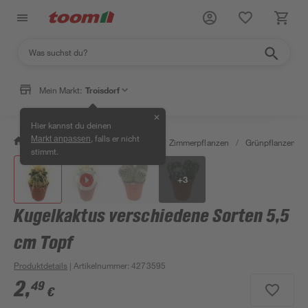
Mein Markt:
Troisdorf
✕
Hier kannst du deinen
, falls er nicht
Markt anpassen
/
Garten & Freizeit
/
Pflanzen
/
Zimmerpflanzen
/
Grünpflanzen
/
stimmt.
+
3
Kugelkaktus verschiedene Sorten 5,5
cm Topf
Produktdetails
| Artikelnummer
:
4273595
2
,
49
€