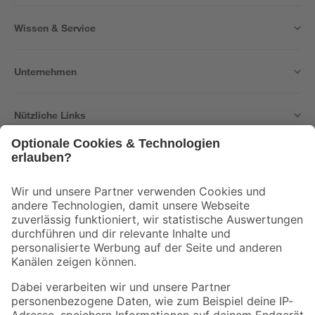
Wissen & Service
Unternehmen
Nützliche Links
Bleib auf dem Laufenden mit unserem Newsletter
Der toom Newsletter: Keine Angebote und Aktionen mehr verpassen!
Zur Newsletter Anmeldung
Folge uns