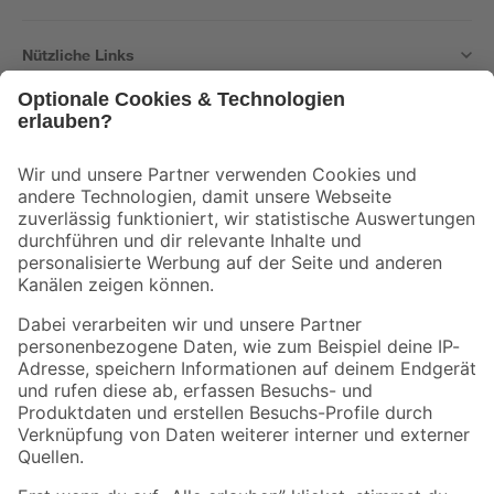
Nützliche Links
Bleib auf dem Laufenden mit unserem Newsletter
Der toom Newsletter: Keine Angebote und Aktionen mehr verpassen!
Zur Newsletter Anmeldung
Folge uns
Zahlungsarten
Versandarten
Sicher einkaufen