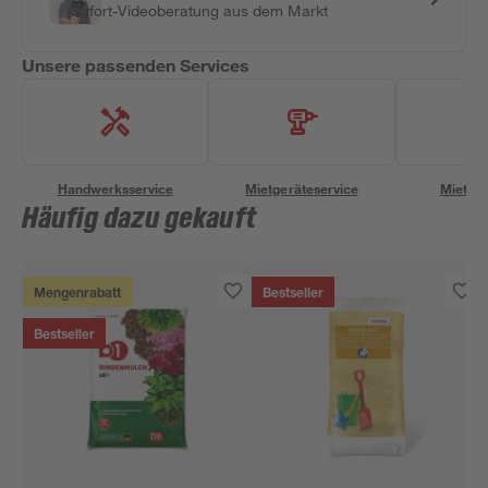
Sofort-Videoberatung aus dem Markt
Unsere passenden Services
Handwerksservice
Mietgeräteservice
Miettra
Häufig dazu gekauft
Mengenrabatt
Bestseller
Bestseller