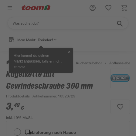
Mein Markt:
Troisdorf
✕
Hier kannst du deinen
, falls er nicht
Markt anpassen
/
Wohnen & Haushalt
/
Küche
/
Küchenzubehör
/
Abflusssiebe
/
stimmt.
Kugelkette mit
Gewindeschraube 300 mm
Produktdetails
| Artikelnummer
:
10523729
3
,
49
€
inkl. 19% MwSt.
Lieferung nach Hause