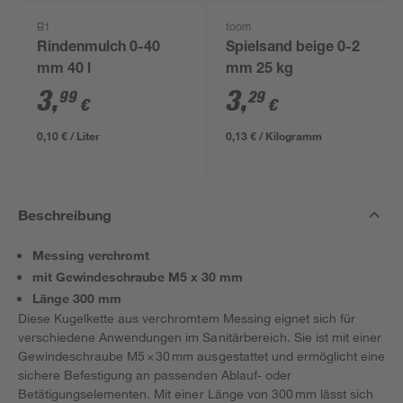
B1
toom
Rindenmulch 0-40
Spielsand beige 0-2
mm 40 l
mm 25 kg
3
,
3
,
99
29
€
€
0,10 € / Liter
0,13 € / Kilogramm
Beschreibung
Messing verchromt
mit Gewindeschraube M5 x 30 mm
Länge 300 mm
Diese Kugelkette aus verchromtem Messing eignet sich für
verschiedene Anwendungen im Sanitärbereich. Sie ist mit einer
Gewindeschraube M5 × 30 mm ausgestattet und ermöglicht eine
sichere Befestigung an passenden Ablauf‑ oder
Betätigungselementen. Mit einer Länge von 300 mm lässt sich