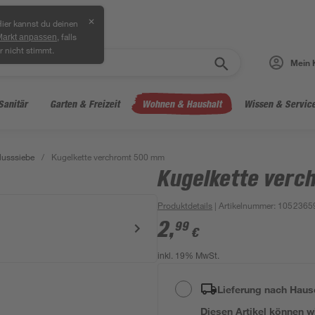
✕
ier kannst du deinen
, falls
Markt anpassen
r nicht stimmt.
Mein 
Sanitär
Garten & Freizeit
Wohnen & Haushalt
Wissen & Servic
lusssiebe
/
Kugelkette verchromt 500 mm
Kugelkette ver
Produktdetails
| Artikelnummer
:
1052365
2
,
99
€
inkl. 19% MwSt.
Lieferung nach Haus
Diesen Artikel können wir