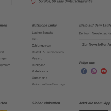
Sorglos, 90 Tage Umtauschgarantie
hmen
Nützliche Links
Bleib auf dem Lauf
Leichte Sprache
Der toom Newsletter: K
Hilfe
Zur Newsletter 
Zahlungsarten
eit
Bestell- & Lieferservices
ungen
Versand
Folge uns
Programm
Rückgabe
Vorteilskarte
Gutscheine
Verkaufsoffene Sonntage
rten
Sicher einkaufen
Jetzt die toom-App