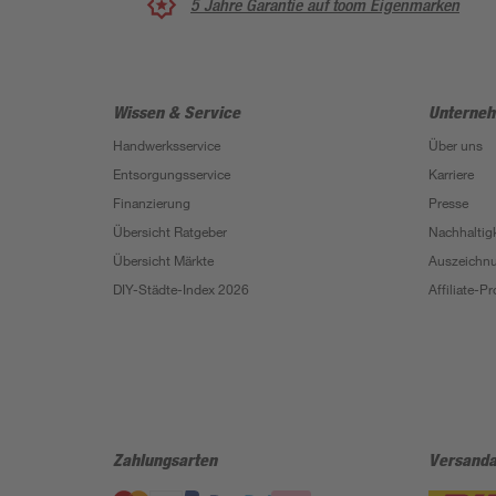
5 Jahre Garantie auf toom Eigenmarken
Wissen & Service
Unterne
Handwerksservice
Über uns
Entsorgungsservice
Karriere
Finanzierung
Presse
Übersicht Ratgeber
Nachhaltigk
Übersicht Märkte
Auszeichn
DIY-Städte-Index 2026
Affiliate-
Zahlungsarten
Versanda