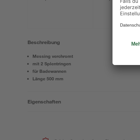
Beschreibung
Messing verchromt
mit 2 Splentringen
für Badewannen
Länge 500 mm
Eigenschaften