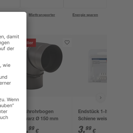
eservice
Miettransporter
Energie sparen
Bestseller
Firefix
Rauchrohrbogen
Endstück 1-lfg. f. Alu-
2
schwarz Ø 150 mm
Schiene weiss
42
,
3
,
99
99
€
€