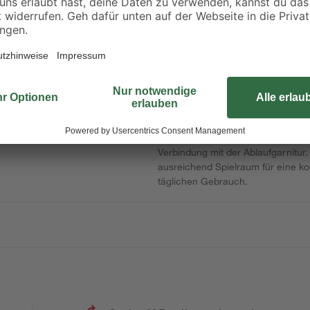
Produktdatenblatt
Diese Kugelkette aus verchromtem
vorgesehen. Sie wird mit zwei Sple
Verbindung mit der Ablaufgarnitur.
ausreichend Spielraum für eine ko
täglichen Gebrauch.