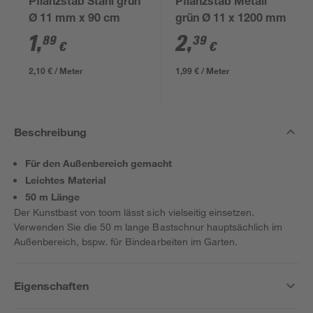
Pflanzstab Stahl grün
Pflanzstab Metall
Ø 11 mm x 90 cm
grün Ø 11 x 1200 mm
1
,
2
,
89
39
€
€
2,10 € / Meter
1,99 € / Meter
Beschreibung
Für den Außenbereich gemacht
Leichtes Material
50 m Länge
Der Kunstbast von toom lässt sich vielseitig einsetzen.
Verwenden Sie die 50 m lange Bastschnur hauptsächlich im
Außenbereich, bspw. für Bindearbeiten im Garten.
Eigenschaften