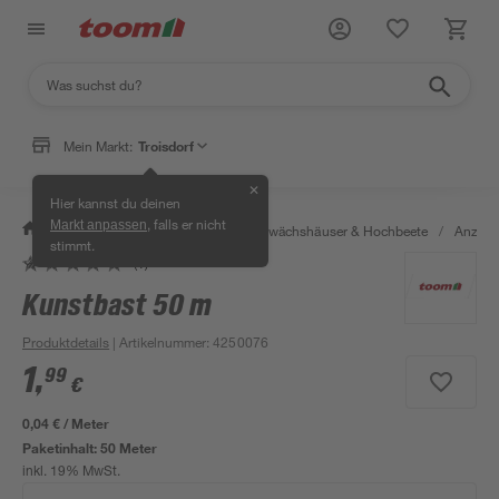
Mein Markt:
Troisdorf
✕
Hier kannst du deinen
, falls er nicht
Markt anpassen
/
Garten & Freizeit
/
Anzucht, Gewächshäuser & Hochbeete
/
Anzuch
stimmt.
(1)
Kunstbast 50 m
Produktdetails
| Artikelnummer
:
4250076
1
,
99
€
0,04 € / Meter
Paketinhalt:
50 Meter
inkl. 19% MwSt.