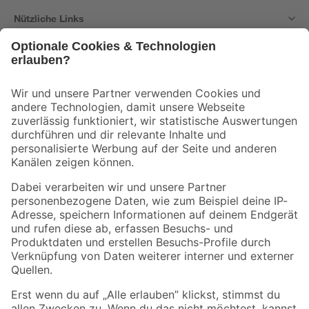
Nützliche Links
Bleib auf dem Laufenden mit unserem Newsletter
Der toom Newsletter: Keine Angebote und Aktionen mehr verpassen!
Zur Newsletter Anmeldung
Folge uns
Zahlungsarten
Versandarten
Sicher einkaufen