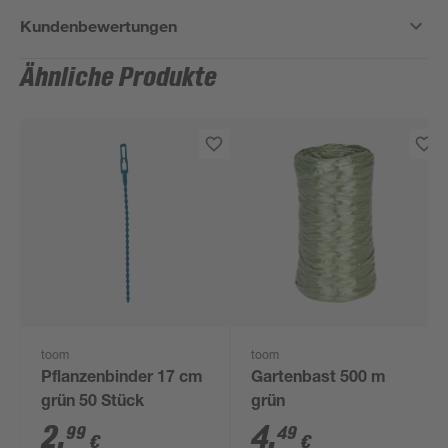
Kundenbewertungen
Ähnliche Produkte
toom
toom
Pflanzenbinder 17 cm
Gartenbast 500 m
grün 50 Stück
grün
2
,
4
,
99
49
€
€