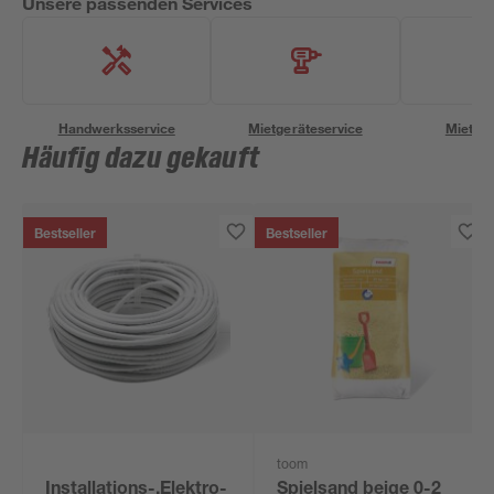
Unsere passenden Services
Handwerksservice
Mietgeräteservice
Miettra
Häufig dazu gekauft
Bestseller
Bestseller
toom
Installations-,Elektro-
Spielsand beige 0-2