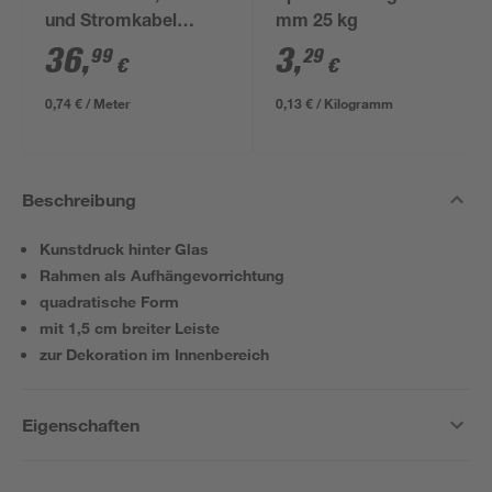
und Stromkabel
mm 25 kg
NYM-J 3x1,5mm² 50
36
,
3
,
99
29
€
€
m
0,74 € / Meter
0,13 € / Kilogramm
Beschreibung
Kunstdruck hinter Glas
Rahmen als Aufhängevorrichtung
quadratische Form
mit 1,5 cm breiter Leiste
zur Dekoration im Innenbereich
Eigenschaften