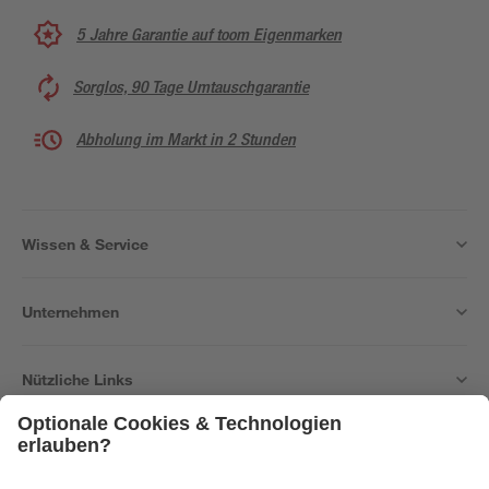
5 Jahre Garantie auf toom Eigenmarken
Sorglos, 90 Tage Umtauschgarantie
Abholung im Markt in 2 Stunden
Wissen & Service
Unternehmen
Nützliche Links
Bleib auf dem Laufenden mit unserem Newsletter