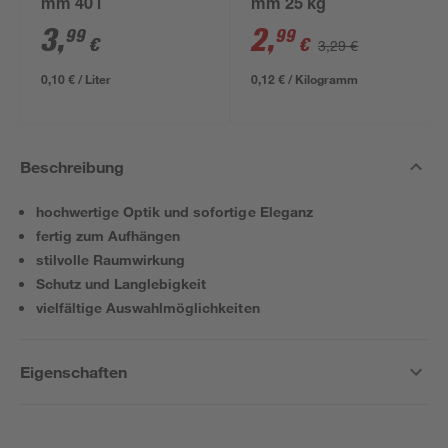
mm 40 l
mm 25 kg
3
,
2
,
99
99
€
€
3,29 €
0,10 € / Liter
0,12 € / Kilogramm
Beschreibung
hochwertige Optik und sofortige Eleganz
fertig zum Aufhängen
stilvolle Raumwirkung
Schutz und Langlebigkeit
vielfältige Auswahlmöglichkeiten
Eigenschaften