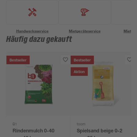
Handwerksservice
Mietgeräteservice
Miettra
Häufig dazu gekauft
Bestseller
Bestseller
Aktion
B1
toom
Rindenmulch 0-40
Spielsand beige 0-2