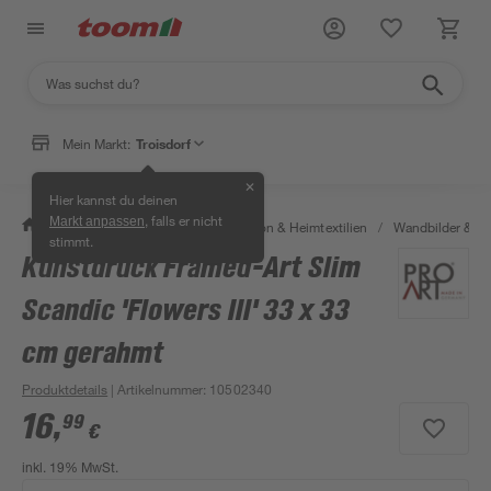
Mein Markt:
Troisdorf
✕
Hier kannst du deinen
, falls er nicht
Markt anpassen
/
Wohnen & Haushalt
/
Dekoration & Heimtextilien
/
Wandbilder & W
stimmt.
Kunstdruck Framed-Art Slim
Scandic 'Flowers III' 33 x 33
cm gerahmt
Produktdetails
| Artikelnummer
:
10502340
16
,
99
€
inkl. 19% MwSt.