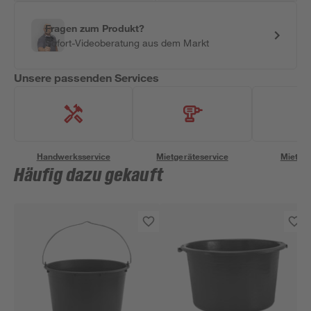
Fragen zum Produkt?
Sofort-Videoberatung aus dem Markt
Unsere passenden Services
Handwerksservice
Mietgeräteservice
Miettra
Häufig dazu gekauft