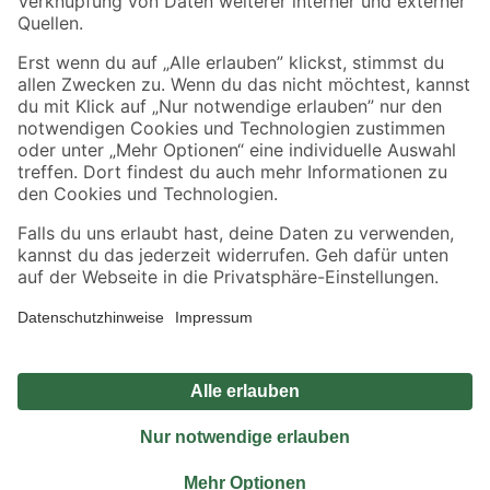
Sicher einkaufen
Jetzt die toom-App herunterladen
Alle Preisangaben in EUR inkl. gesetzl. MwSt.. Die dargestellten Angebote sind unter
Umständen nicht in allen Märkten verfügbar. Die angegebenen Verfügbarkeiten beziehen
sich auf den unter "Mein Markt" ausgewählten toom Baumarkt. Alle Angebote und
Produkte nur solange der Vorrat reicht.
*Paketversand ab 59 € versandkostenfrei, gilt nicht für Artikel mit Speditionsversand, hier
fallen zusätzliche Versandkosten an.
Datenschutz
Privatsphäre
Impressum
AGB
Nutzungsbedingungen
Widerrufsrecht
Vertrag widerrufen
Barrierefreiheit
© 2026 toom Baumarkt GmbH