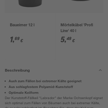
Baueimer 12 l
Mörtelkübel 'Profi
Line' 40 l
1
,
5
,
69
49
€
€
Beschreibung
Auch zum Fällen bei extremer Kälte geeignet
Aus schlagfestem Polyamid-Kunststoff
Optimale Keilform
Der Kunststoff-Fällkeil "Labrador" der Marke Ochsenkopf eignet
sich optimal zum Fällen von Bäumen auch bei extremer Kälte,
da er sehr schlagfest ist. Beachten Sie, dass der Keil zum