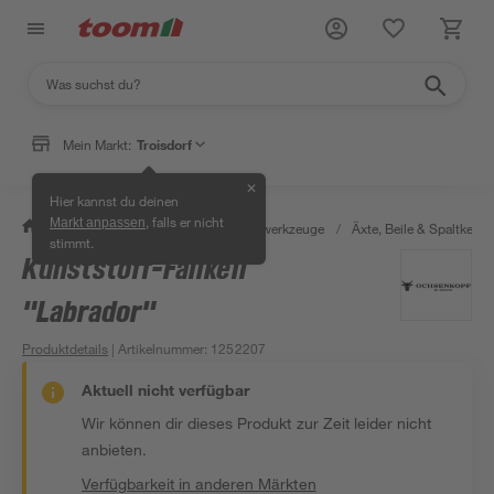
Mein Markt:
Troisdorf
✕
Hier kannst du deinen
, falls er nicht
Markt anpassen
/
Werkstatt & Maschinen
/
Handwerkzeuge
/
Äxte, Beile & Spaltkeile
stimmt.
Kunststoff-Fällkeil
"Labrador"
Produktdetails
| Artikelnummer
:
1252207
Aktuell nicht verfügbar
Wir können dir dieses Produkt zur Zeit leider nicht
anbieten.
Verfügbarkeit in anderen Märkten