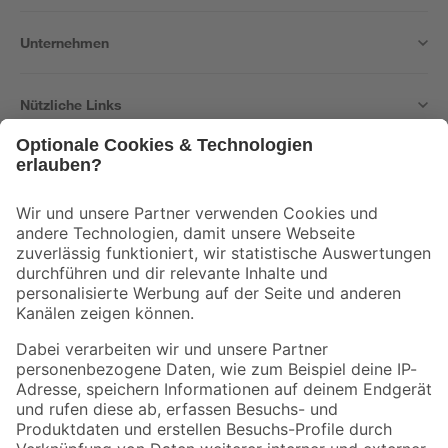
Unternehmen
Nützliche Links
Bleib auf dem Laufenden mit unserem Newsletter
Der toom Newsletter: Keine Angebote und Aktionen mehr verpassen!
Zur Newsletter Anmeldung
Folge uns
Zahlungsarten
Versandarten