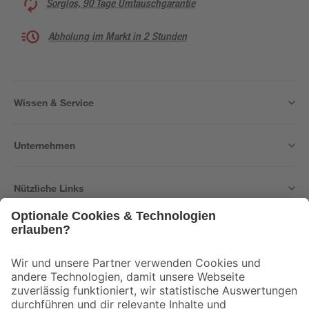
Sorglos, 90 Tage Umtauschgarantie
Abholung im Markt in 2 Stunden
Wissen & Service
Unternehmen
Nützliche Links
Bleib auf dem Laufenden mit unserem Newsletter
Der toom Newsletter: Keine Angebote und Aktionen mehr verpassen!
Zur Newsletter Anmeldung