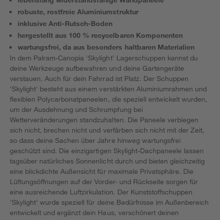
robuste, rostfreie Aluminiumstruktur
inklusive Anti-Rutsch-Boden
hergestellt aus 100 % recycelbaren Komponenten
wartungsfrei, da aus besonders haltbaren Materialien
In dem Palram-Canopia 'Skylight' Lagerschuppen kannst du
deine Werkzeuge aufbewahren und deine Gartengeräte
verstauen. Auch für dein Fahrrad ist Platz. Der Schuppen
'Skylight' besteht aus einem verstärkten Aluminiumrahmen und
flexiblen Polycarbonatpaneelen, die speziell entwickelt wurden,
um der Ausdehnung und Schrumpfung bei
Wetterveränderungen standzuhalten. Die Paneele verbiegen
sich nicht, brechen nicht und verfärben sich nicht mit der Zeit,
so dass deine Sachen über Jahre hinweg wartungsfrei
geschützt sind. Die einzigartigen Skylight-Dachpaneele lassen
tagsüber natürliches Sonnenlicht durch und bieten gleichzeitig
eine blickdichte Außensicht für maximale Privatsphäre. Die
Lüftungsöffnungen auf der Vorder- und Rückseite sorgen für
eine ausreichende Luftzirkulation. Der Kunststoffschuppen
'Skylight' wurde speziell für deine Bedürfnisse im Außenbereich
entwickelt und ergänzt dein Haus, verschönert deinen