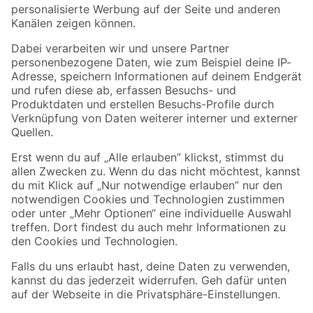
Folge uns
Zahlungsarten
Versandarten
Sicher einkaufen
Jetzt die toom-App herunterladen
Alle Preisangaben in EUR inkl. gesetzl. MwSt.. Die dargestellten Angebote sind unter
Umständen nicht in allen Märkten verfügbar. Die angegebenen Verfügbarkeiten beziehen
sich auf den unter "Mein Markt" ausgewählten toom Baumarkt. Alle Angebote und