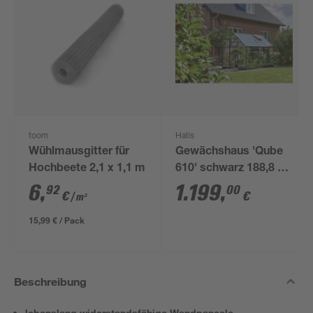
toom
Halls
Wühlmausgitter für
Gewächshaus 'Qube
Hochbeete 2,1 x 1,1 m
610' schwarz 188,8 x
312,6 cm mit 3 mm
6
,
1.199
,
92
00
€
€
/ m²
Sicherheitsglas
15,99 € / Pack
Beschreibung
lebenslang widerstandsfähige Wandpaneele