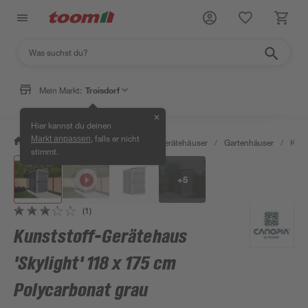
Mein Markt:
Troisdorf
✕
Hier kannst du deinen
, falls er nicht
Markt anpassen
/
Garten & Freizeit
/
Garten- & Gerätehäuser
/
Gartenhäuser
/
Kuns
stimmt.
+
5
(1)
Kunststoff-Gerätehaus
'Skylight' 118 x 175 cm
Polycarbonat grau