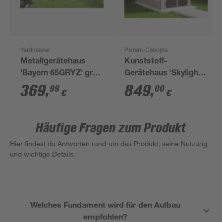
Yardmaster
Palram-Canopia
Metallgerätehaus
Kunststoff-
'Bayern 65GRYZ' grün
Gerätehaus 'Skylight'
202 x 137 x 189 cm,
185 x 304 cm
369
,
849
,
99
00
€
€
mit Bodenrahmen
Polycarbonat
hellbraun
Häufige Fragen zum Produkt
Hier findest du Antworten rund um das Produkt, seine Nutzung
und wichtige Details.
Welches Fundament wird für den Aufbau
empfohlen?