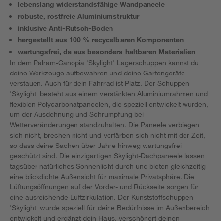
lebenslang widerstandsfähige Wandpaneele
robuste, rostfreie Aluminiumstruktur
inklusive Anti-Rutsch-Boden
hergestellt aus 100 % recycelbaren Komponenten
wartungsfrei, da aus besonders haltbaren Materialien
In dem Palram-Canopia 'Skylight' Lagerschuppen kannst du
deine Werkzeuge aufbewahren und deine Gartengeräte
verstauen. Auch für dein Fahrrad ist Platz. Der Schuppen
'Skylight' besteht aus einem verstärkten Aluminiumrahmen und
flexiblen Polycarbonatpaneelen, die speziell entwickelt wurden,
um der Ausdehnung und Schrumpfung bei
Wetterveränderungen standzuhalten. Die Paneele verbiegen
sich nicht, brechen nicht und verfärben sich nicht mit der Zeit,
so dass deine Sachen über Jahre hinweg wartungsfrei
geschützt sind. Die einzigartigen Skylight-Dachpaneele lassen
tagsüber natürliches Sonnenlicht durch und bieten gleichzeitig
eine blickdichte Außensicht für maximale Privatsphäre. Die
Lüftungsöffnungen auf der Vorder- und Rückseite sorgen für
eine ausreichende Luftzirkulation. Der Kunststoffschuppen
'Skylight' wurde speziell für deine Bedürfnisse im Außenbereich
entwickelt und ergänzt dein Haus, verschönert deinen