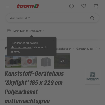
Mein Markt:
Troisdorf
✕
Hier kannst du deinen
, falls er nicht
Markt anpassen
/
Garten & Freizeit
/
Garten- & Gerätehäuser
/
Gartenhäuser
/
Kuns
stimmt.
+
5
Kunststoff-Gerätehaus
'Skylight' 185 x 229 cm
Polycarbonat
mitternachtsgrau