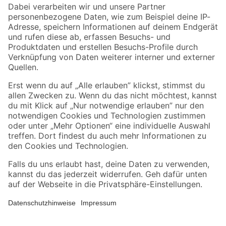
Zahlungsarten
Versandarten
Sicher einkaufen
Jetzt die toom-App herunterladen
Alle Preisangaben in EUR inkl. gesetzl. MwSt.. Die dargestellten Angebote sind unter
Umständen nicht in allen Märkten verfügbar. Die angegebenen Verfügbarkeiten beziehen
sich auf den unter "Mein Markt" ausgewählten toom Baumarkt. Alle Angebote und
Produkte nur solange der Vorrat reicht.
*Paketversand ab 59 € versandkostenfrei, gilt nicht für Artikel mit Speditionsversand, hier
fallen zusätzliche Versandkosten an.