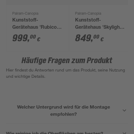
Palram-Canopia
Palram-Canopia
Kunststoff-
Kunststoff-
Gerätehaus 'Rubicon'
Gerätehaus 'Skylight'
185 x 379 cm
185 x 304 cm
999
,
849
,
00
00
€
€
Polycarbonat
Polycarbonat
dunkelgrau
mitternachtsgrau
Häufige Fragen zum Produkt
Hier findest du Antworten rund um das Produkt, seine Nutzung
und wichtige Details.
Welcher Untergrund wird für die Montage
empfohlen?
Wie reinige ich die Oberflächen am besten?