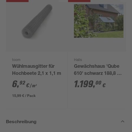
toom
Halls
Wühlmausgitter für
Gewächshaus 'Qube
Hochbeete 2,1 x 1,1 m
610' schwarz 188,8 x
312,6 cm mit 3 mm
6
,
1.199
,
92
00
€
€
/ m²
Sicherheitsglas
15,99 € / Pack
Beschreibung