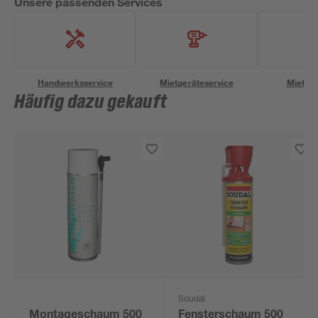
Unsere passenden Services
Handwerksservice
Mietgeräteservice
Miettra
Häufig dazu gekauft
Soudal
Montageschaum 500
Fensterschaum 500