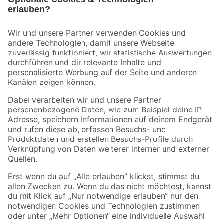
Bleib auf dem Laufenden mit unserem Newsletter
Der toom Newsletter: Keine Angebote und Aktionen mehr verpassen!
Zur Newsletter Anmeldung
Folge uns
Zahlungsarten
Versandarten
Sicher einkaufen
Jetzt die toom-App herunterladen