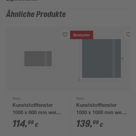
Ähnliche Produkte
Bestseller
Roro
Roro
Kunststofffenster
Kunststofffenster
1000 x 600 mm weiß
1000 x 1000 mm weiß
DIN rechts
DIN links
114
,
139
,
99
99
€
€