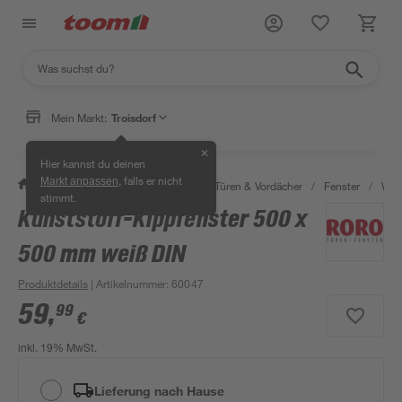
Mein Markt:
Troisdorf
✕
Hier kannst du deinen
, falls er nicht
Markt anpassen
/
Bauen & Renovieren
/
Fenster, Türen & Vordächer
/
Fenster
/
Woh
stimmt.
Kunststoff-Kippfenster 500 x
500 mm weiß DIN
Produktdetails
| Artikelnummer
:
60047
59
,
99
€
inkl. 19% MwSt.
Lieferung nach Hause