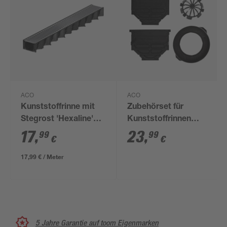
ACO
ACO
Kunststoffrinne mit
Zubehörset für
Stegrost 'Hexaline'
Kunststoffrinnen
12,9 x 100 x 8,1 cm
'Hexaline' schwarz 4-
17
,
23
,
99
99
€
€
teilig
17,99 € / Meter
5 Jahre Garantie auf toom Eigenmarken