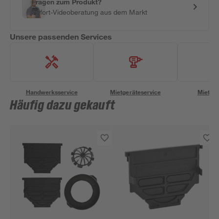
Fragen zum Produkt?
Sofort-Videoberatung aus dem Markt
Unsere passenden Services
Handwerksservice
Mietgeräteservice
Miettra
Häufig dazu gekauft