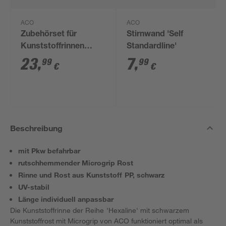
ACO
ACO
Zubehörset für
Stirnwand 'Self
Kunststoffrinnen
Standardline'
'Hexaline' schwarz 4-
23
,
7
,
99
99
€
€
teilig
Beschreibung
mit Pkw befahrbar
rutschhemmender Microgrip Rost
Rinne und Rost aus Kunststoff PP, schwarz
UV-stabil
Länge individuell anpassbar
Die Kunststoffrinne der Reihe 'Hexaline' mit schwarzem
Kunststoffrost mit Microgrip von ACO funktioniert optimal als