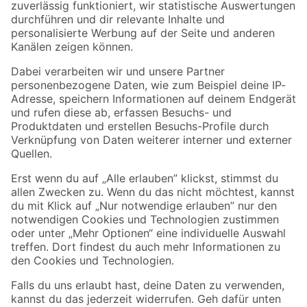
Zur Newsletter Anmeldung
Folge uns
Zahlungsarten
Versandarten
Sicher einkaufen
Jetzt die toom-App herunterladen
Alle Preisangaben in EUR inkl. gesetzl. MwSt.. Die dargestellten Angebote sind unter