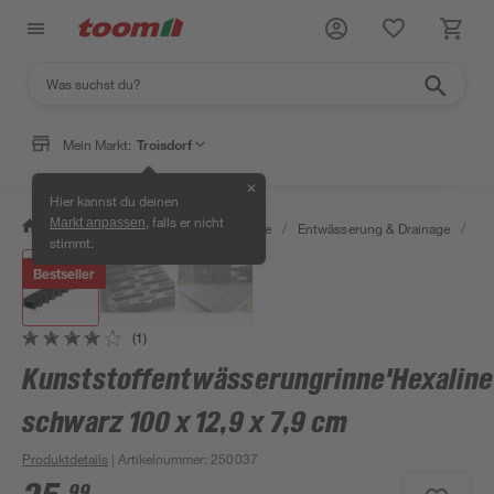
Mein Markt:
Troisdorf
✕
Hier kannst du deinen
, falls er nicht
Markt anpassen
/
Bauen & Renovieren
/
Baustoffe
/
Entwässerung & Drainage
/
Ab
stimmt.
Bestseller
(1)
Kunststoffentwässerungrinne'Hexaline
schwarz 100 x 12,9 x 7,9 cm
Produktdetails
| Artikelnummer
:
250037
99