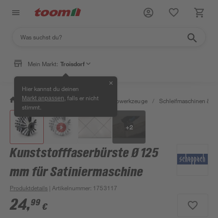
Mein Markt:
Troisdorf
✕
Hier kannst du deinen
, falls er nicht
Markt anpassen
/
Werkstatt & Maschinen
/
Elektrowerkzeuge
/
Schleifmaschinen & T
stimmt.
+
2
Kunststofffaserbürste Ø 125
mm für Satiniermaschine
Produktdetails
| Artikelnummer
:
1753117
24
,
99
€