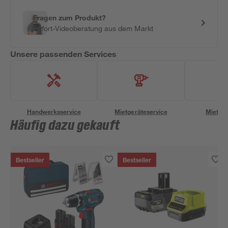
Fragen zum Produkt?
Sofort-Videoberatung aus dem Markt
Unsere passenden Services
Handwerksservice
Mietgeräteservice
Miettra
Häufig dazu gekauft
Bestseller
Bestseller