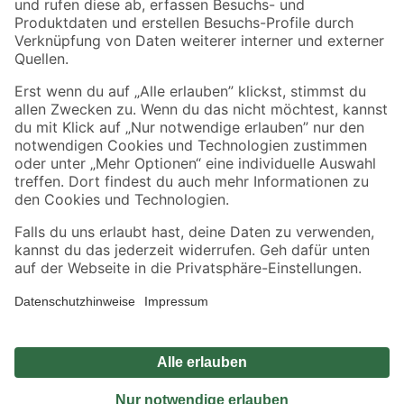
Sicher einkaufen
Jetzt die toom-App herunterladen
Alle Preisangaben in EUR inkl. gesetzl. MwSt.. Die dargestellten Angebote sind unter
Umständen nicht in allen Märkten verfügbar. Die angegebenen Verfügbarkeiten beziehen
sich auf den unter "Mein Markt" ausgewählten toom Baumarkt. Alle Angebote und
Produkte nur solange der Vorrat reicht.
*Paketversand ab 59 € versandkostenfrei, gilt nicht für Artikel mit Speditionsversand, hier
fallen zusätzliche Versandkosten an.
Datenschutz
Privatsphäre
Impressum
AGB
Nutzungsbedingungen
Widerrufsrecht
Vertrag widerrufen
Barrierefreiheit