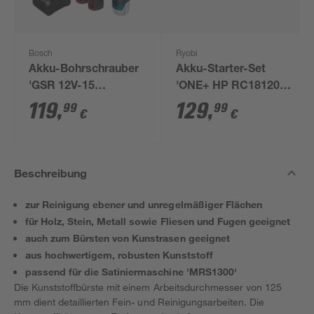
Bosch
Ryobi
Akku-Bohrschrauber
Akku-Starter-Set
'GSR 12V-15
'ONE+ HP RC18120-
Professional' mit 2
150X' 18 V 5,0 Ah mit
119
,
129
,
99
99
€
€
Akkus, Tasche und
Akku und Ladegerät
Zubehörset
Beschreibung
zur Reinigung ebener und unregelmäßiger Flächen
für Holz, Stein, Metall sowie Fliesen und Fugen geeignet
auch zum Bürsten von Kunstrasen geeignet
aus hochwertigem, robusten Kunststoff
passend für die Satiniermaschine 'MRS1300'
Die Kunststoffbürste mit einem Arbeitsdurchmesser von 125
mm dient detaillierten Fein- und Reinigungsarbeiten. Die