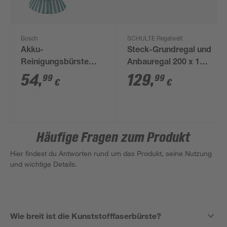
Bosch
SCHULTE Regalwelt
Akku-
Steck-Grundregal und
Reinigungsbürste
Anbauregal 200 x 160
'UniversalBrush' 2 Ah,
x 50 cm, 10 Böden,
54
,
129
,
99
99
€
€
13-teilig
verzinkt, Tragkraft 425
kg
Häufige Fragen zum Produkt
Hier findest du Antworten rund um das Produkt, seine Nutzung
und wichtige Details.
Wie breit ist die Kunststofffaserbürste?