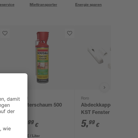
eservice
Miettransporter
Energie sparen
Soudal
Roro
0
Fensterschaum 500
Abdeckkappenset
ml
KST Fenster weiss
15
,
5
,
99
99
€
€
31,98 € / Liter