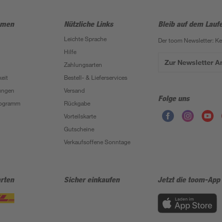
hmen
Nützliche Links
Bleib auf dem Lauf
Leichte Sprache
Der toom Newsletter: K
Hilfe
Zur Newsletter 
Zahlungsarten
eit
Bestell- & Lieferservices
ungen
Versand
Folge uns
Programm
Rückgabe
Vorteilskarte
Gutscheine
Verkaufsoffene Sonntage
rten
Sicher einkaufen
Jetzt die toom-App