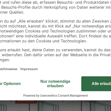
Markenbeschlag in Silberoptik (o.F
2 Anschlagdichtungen
n
Bestseller