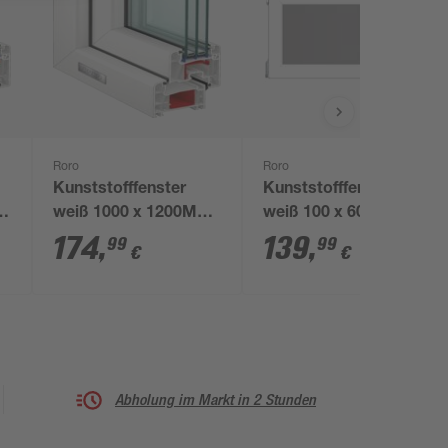
Roro
Roro
Kunststofffenster
Kunststofffenster
weiß 1000 x 1200MM
weiß 100 x 60 cm, 3-
DIN L
fach Verglasung
174
,
139
,
99
99
€
€
Abholung im Markt in 2 Stunden