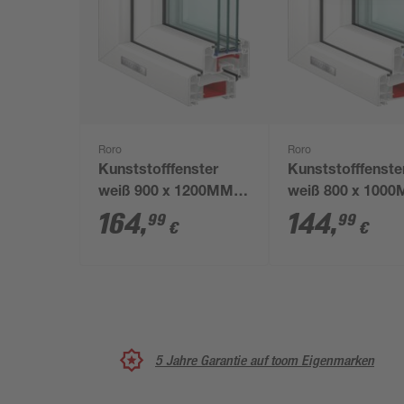
Roro
Roro
Kunststofffenster
Kunststofffenste
weiß 900 x 1200MM
weiß 800 x 100
DIN R
DIN R
164
,
144
,
99
99
€
€
5 Jahre Garantie auf toom Eigenmarken