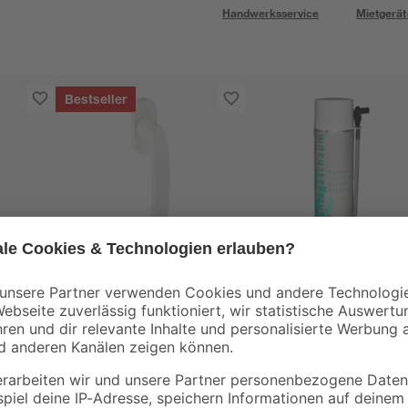
Handwerksservice
Mietgerät
Bestseller
Roro
Fenstergriff weiß
Montageschaum 50
ml
7
,
6
,
99
29
€
€
12,58 € / Liter