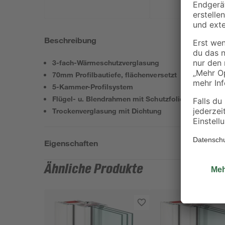
Beschreibung
3-fach-Wärmeschutzverglasung
70mm Profilbautiefe, flächenversetzt
5-Kammer-Profilsystem
Flügel- u. Blendrahmen mit Schutzfolie u. Stahlker
Trockenverglasung mit Dichtung
Eigenschaften
Ähnliche Produkte