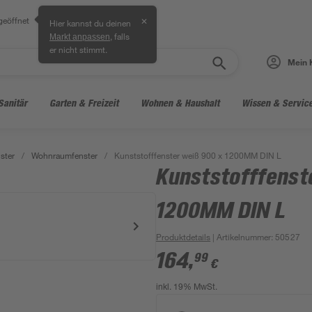
geöffnet
✕
Hier kannst du deinen
, falls
Markt anpassen
er nicht stimmt.
Mein 
Sanitär
Garten & Freizeit
Wohnen & Haushalt
Wissen & Servic
ster
/
Wohnraumfenster
/
Kunststofffenster weiß 900 x 1200MM DIN L
Kunststofffenst
1200MM DIN L
Produktdetails
| Artikelnummer
:
50527
164
,
99
€
inkl. 19% MwSt.