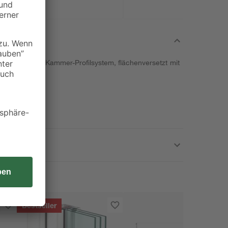
enstergriff), 5-Kammer-Profilsystem, flächenversetzt mit
Bestseller