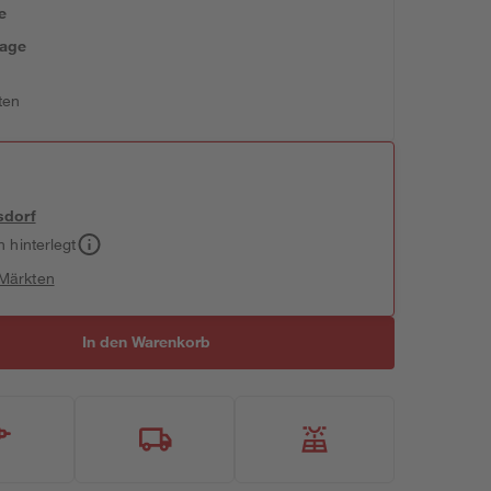
e
tage
ten
sdorf
h hinterlegt
 Märkten
In den Warenkorb