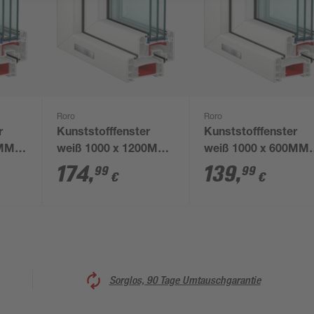
Roro
Roro
r
Kunststofffenster
Kunststofffenster
0MM
weiß 1000 x 1200MM
weiß 1000 x 600MM
DIN R
DIN L
174
,
139
,
99
99
€
€
Sorglos, 90 Tage Umtauschgarantie