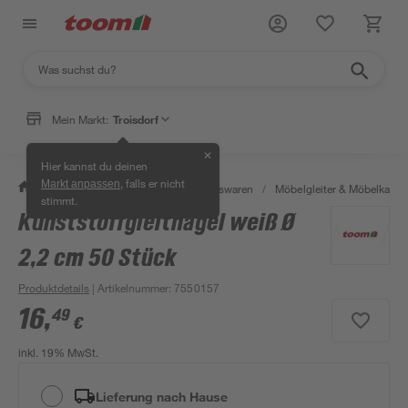
Mein Markt:
Troisdorf
✕
Hier kannst du deinen
, falls er nicht
Markt anpassen
/
Wohnen & Haushalt
/
Haushaltswaren
/
Möbelgleiter & Möbelkapp
stimmt.
Kunststoffgleitnägel weiß Ø
2,2 cm 50 Stück
Produktdetails
| Artikelnummer
:
7550157
16
,
49
€
inkl. 19% MwSt.
Lieferung nach Hause