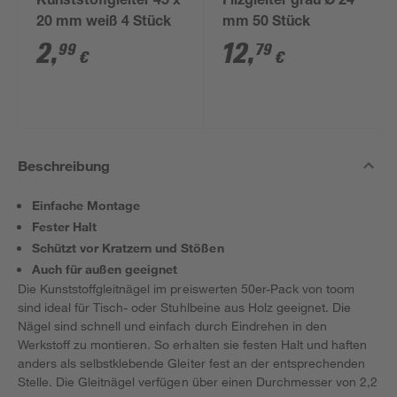
Kunststoffgleiter 45 x
Filzgleiter grau Ø 24
20 mm weiß 4 Stück
mm 50 Stück
2
,
12
,
99
79
€
€
Beschreibung
Einfache Montage
Fester Halt
Schützt vor Kratzern und Stößen
Auch für außen geeignet
Die Kunststoffgleitnägel im preiswerten 50er-Pack von toom
sind ideal für Tisch- oder Stuhlbeine aus Holz geeignet. Die
Nägel sind schnell und einfach durch Eindrehen in den
Werkstoff zu montieren. So erhalten sie festen Halt und haften
anders als selbstklebende Gleiter fest an der entsprechenden
Stelle. Die Gleitnägel verfügen über einen Durchmesser von 2,2