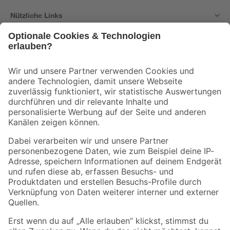
Nützliche Links
Bleib auf dem Laufenden mit unserem Newsletter
Der toom Newsletter: Keine Angebote und Aktionen mehr verpassen!
Zur Newsletter Anmeldung
Folge uns
Zahlungsarten
Versandarten
Sicher einkaufen