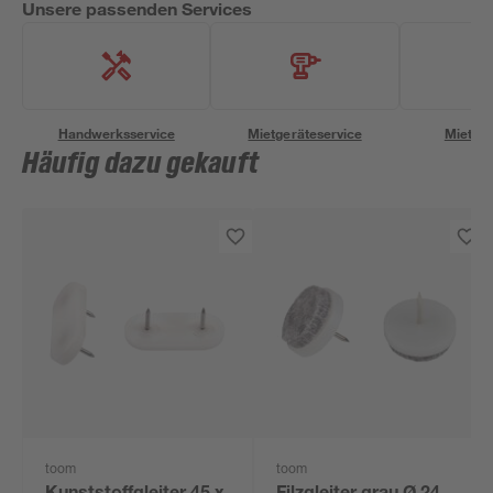
Unsere passenden Services
Handwerksservice
Mietgeräteservice
Miettra
Häufig dazu gekauft
toom
toom