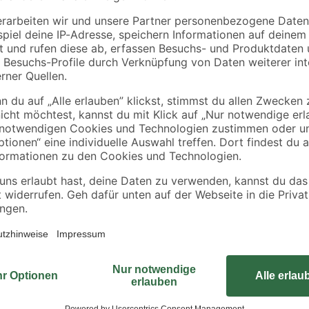
m
x 50 x 0,3 cm
x 50 x 0,3 cm
37
,
37
,
16
16
€
€
/ m²
/ m²
9,29 € / Pack
9,29 € / Pack
Die 'Guttagliss Hobbycolor' ist eine
Kunststoffplatte in der Farbe Schw
Zudem ist sie feuchtigkeitsbeständ
im Besonderen zum Basteln, für d
Möbelverblendungen, Abtrennungen
Werbetafeln. Es wird empfohlen, d