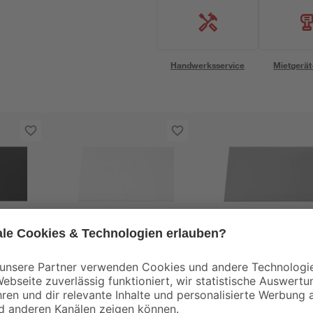
Handwerksservice
Mietgerät
Gutta
Gutta
Kunststoffplatte
Kunststoffplatte
hwarz
'Hobbycolor' weiß 50
'Hobbycolor' grau 5