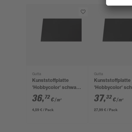
Gutta
Gutta
Kunststoffplatte
Kunststoffplatte
'Hobbycolor' schwarz
'Hobbycolor' sc
25 x 50 x 0,3 cm
150 x 50 x 0,3 c
36
,
37
,
72
32
€
€
/ m²
/ m²
4,59 € / Pack
27,99 € / Pack