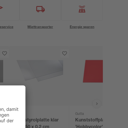
eservice
Miettransporter
Energie sparen
Gutta
Gutta
Polystyrolplatte klar
Kunststoffplatte
0
50 x 50 x 0,2 cm
'Hobbycolor' rot 50 x