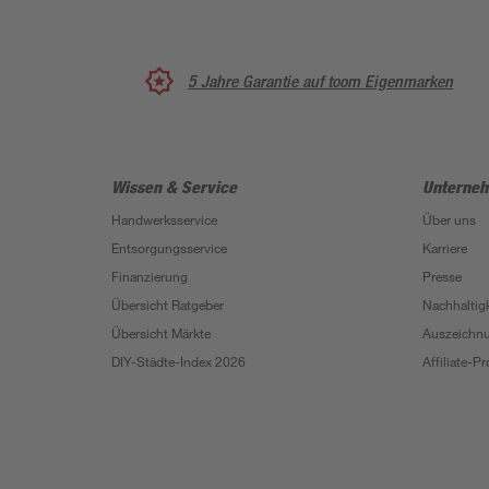
5 Jahre Garantie auf toom Eigenmarken
Wissen & Service
Unterne
Handwerksservice
Über uns
Entsorgungsservice
Karriere
Finanzierung
Presse
Übersicht Ratgeber
Nachhaltigk
Übersicht Märkte
Auszeichn
DIY-Städte-Index 2026
Affiliate-