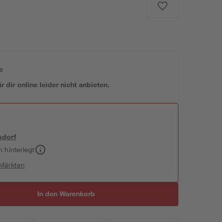
e
 dir online leider nicht anbieten.
sdorf
h hinterlegt
 Märkten
In den Warenkorb