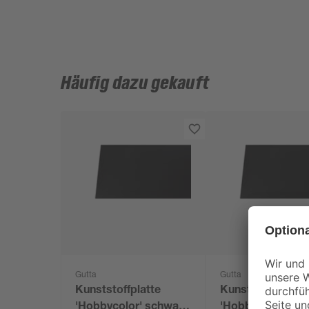
Häufig dazu gekauft
Gutta
Gutta
Kunststoffplatte
Kunststoffplatte
'Hobbycolor' schwarz
'Hobbycolor' sc