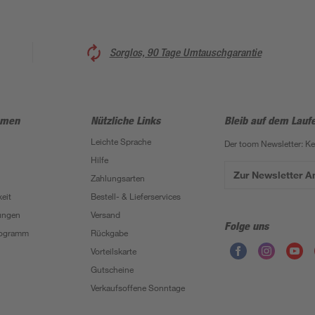
Sorglos, 90 Tage Umtauschgarantie
hmen
Nützliche Links
Bleib auf dem Lauf
Leichte Sprache
Der toom Newsletter: K
Hilfe
Zur Newsletter 
Zahlungsarten
eit
Bestell- & Lieferservices
ungen
Versand
Folge uns
Programm
Rückgabe
Vorteilskarte
Gutscheine
Verkaufsoffene Sonntage