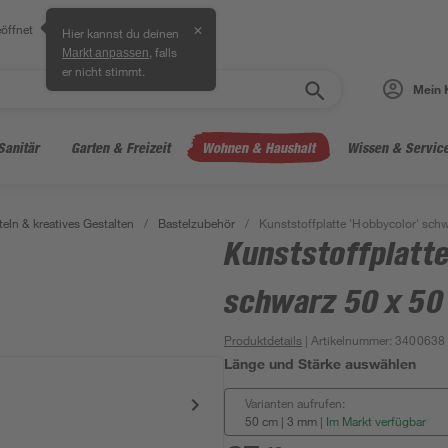
öffnet
✕
Hier kannst du deinen
, falls
Markt anpassen
er nicht stimmt.
Mein 
Sanitär
Garten & Freizeit
Wohnen & Haushalt
Wissen & Servic
teln & kreatives Gestalten
/
Bastelzubehör
/
Kunststoffplatte 'Hobbycolor' schw
Kunststoffplatte
schwarz 50 x 50
Produktdetails
| Artikelnummer
:
3400638
Länge und Stärke auswählen
Varianten aufrufen:
50 cm | 3 mm
|
Im Markt verfügbar