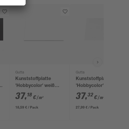
Gutta
Gutta
Kunststoffplatte
Kunststoffplatte
z
'Hobbycolor' weiß
'Hobbycolor' weiß
100 x 50 x 0,3 cm
150 x 50 x 0,3 cm
37
,
37
,
18
32
€
€
/ m²
/ m²
18,59 € / Pack
27,99 € / Pack