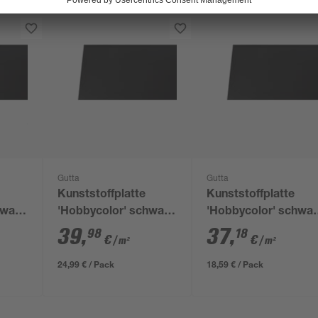
Gutta
Gutta
Kunststoffplatte
Kunststoffplatte
hwarz
'Hobbycolor' schwarz
'Hobbycolor' schwar
m
125 x 50 x 0,3 cm
100 x 50 x 0,3 cm
39
,
37
,
98
18
€
€
/ m²
/ m²
24,99 € / Pack
18,59 € / Pack