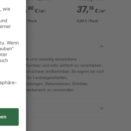
50 x 0,3 cm
29
,
37
,
96
16
€
€
/ m²
/ m²
7,49 € / Pack
9,29 € / Pack
 leichte, stabile und vielseitig einsetzbare
arz. Sie ist verformbar und sehr einfach zu verarbeiten.
ig, kratzfest und schwer entflammbar. So eignet sie sich
en Modellbau, für Laubsägearbeiten,
, Wandverkleidungen, Dekorationen, Schilder,
ie Platte im Innenbereich zu verwenden.