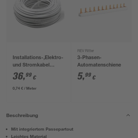
REV Ritter
Installations-,Elektro-
3-Phasen-
und Stromkabel
Automatenschiene
NYM-J 3x1,5mm² 50
36
,
5
,
99
99
€
€
m
0,74 € / Meter
Beschreibung
Mit integriertem Passepartout
Leichtes Material