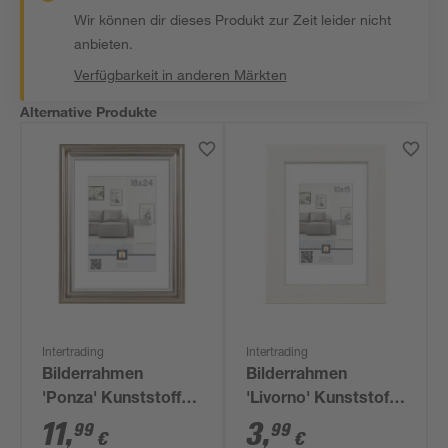
Wir können dir dieses Produkt zur Zeit leider nicht
anbieten.
Verfügbarkeit in anderen Märkten
Alternative Produkte
Intertrading
Intertrading
Bilderrahmen
Bilderrahmen
'Ponza' Kunststoff
'Livorno' Kunststoff
silber/gold 18 x 24
weiß 10 x 15 cm
11
,
3
,
99
99
€
€