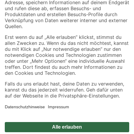
Zahlungsarten
Versandarten
Sicher einkaufen
Jetzt die toom-App herunterladen
Alle Preisangaben in EUR inkl. gesetzl. MwSt.. Die dargestellten Angebote sind unter
Umständen nicht in allen Märkten verfügbar. Die angegebenen Verfügbarkeiten beziehen
sich auf den unter "Mein Markt" ausgewählten toom Baumarkt. Alle Angebote und
Produkte nur solange der Vorrat reicht.
*Paketversand ab 59 € versandkostenfrei, gilt nicht für Artikel mit Speditionsversand, hier
fallen zusätzliche Versandkosten an.
Datenschutz
Privatsphäre
Impressum
AGB
Nutzungsbedingungen
Widerrufsrecht
Vertrag widerrufen