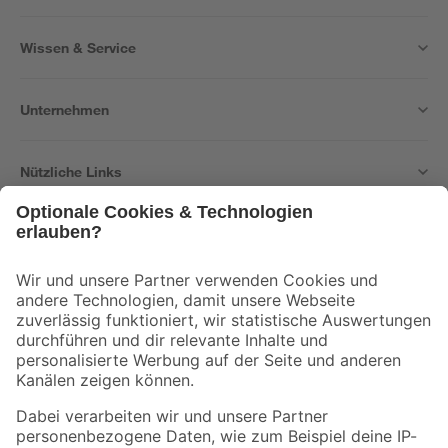
Wissen & Service
Unternehmen
Nützliche Links
Bleib auf dem Laufenden mit unserem Newsletter
Der toom Newsletter: Keine Angebote und Aktionen mehr verpassen!
Zur Newsletter Anmeldung
Folge uns