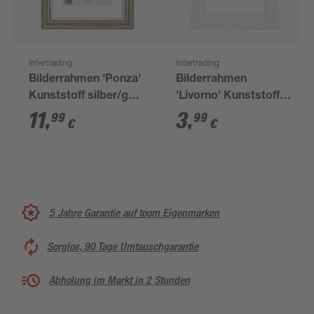
Intertrading
Intertrading
Bilderrahmen 'Ponza'
Bilderrahmen
Kunststoff silber/gold
'Livorno' Kunststoff
18 x 24 cm
weiß 10 x 15 cm
11
,
3
,
99
99
€
€
5 Jahre Garantie auf toom Eigenmarken
Sorglos, 90 Tage Umtauschgarantie
Abholung im Markt in 2 Stunden