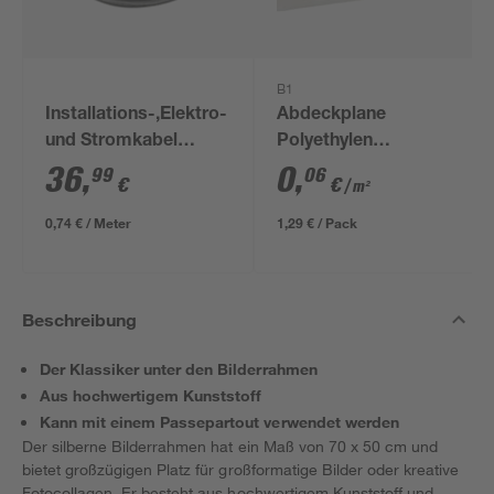
B1
Installations-,Elektro-
Abdeckplane
und Stromkabel
Polyethylen
NYM-J 3x1,5mm² 50
transparent 4 x 5 m
36
,
0
,
99
06
€
€
/ m²
m
0,74 € / Meter
1,29 € / Pack
Beschreibung
Der Klassiker unter den Bilderrahmen
Aus hochwertigem Kunststoff
Kann mit einem Passepartout verwendet werden
Der silberne Bilderrahmen hat ein Maß von 70 x 50 cm und
bietet großzügigen Platz für großformatige Bilder oder kreative
Fotocollagen. Er besteht aus hochwertigem Kunststoff und