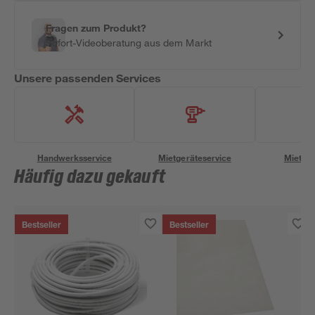
Fragen zum Produkt?
Sofort-Videoberatung aus dem Markt
Unsere passenden Services
Handwerksservice
Mietgeräteservice
Miettra
Häufig dazu gekauft
Bestseller
Bestseller