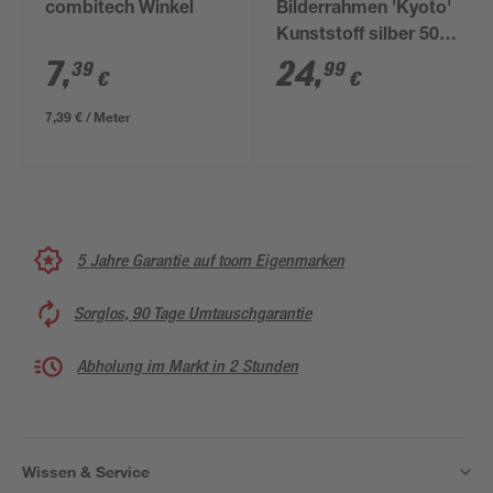
combitech Winkel
Bilderrahmen 'Kyoto'
Kunststoff silber 50 x
70 cm
7
,
24
,
39
99
€
€
7,39 € / Meter
5 Jahre Garantie auf toom Eigenmarken
Sorglos, 90 Tage Umtauschgarantie
Abholung im Markt in 2 Stunden
Wissen & Service