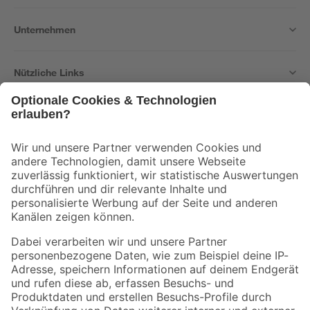
Unternehmen
Nützliche Links
Bleib auf dem Laufenden mit unserem Newsletter
Der toom Newsletter: Keine Angebote und Aktionen mehr verpassen!
Zur Newsletter Anmeldung
Folge uns
Zahlungsarten
Versandarten