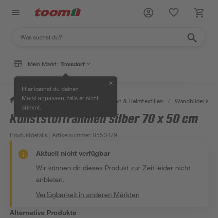
Mein Markt:
Troisdorf
✕
Hier kannst du deinen
, falls er nicht
Markt anpassen
/
Wohnen & Haushalt
/
Dekoration & Heimtextilien
/
Wandbilder & W
stimmt.
Kunststoffrahmen silber 70 x 50 cm
Produktdetails
| Artikelnummer
:
8553479
Aktuell nicht verfügbar
Wir können dir dieses Produkt zur Zeit leider nicht
anbieten.
Verfügbarkeit in anderen Märkten
Alternative Produkte