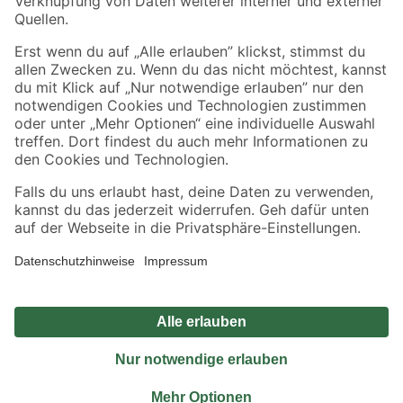
Sicher einkaufen
Jetzt die toom-App herunterladen
Alle Preisangaben in EUR inkl. gesetzl. MwSt.. Die dargestellten Angebote sind unter
Umständen nicht in allen Märkten verfügbar. Die angegebenen Verfügbarkeiten beziehen
sich auf den unter "Mein Markt" ausgewählten toom Baumarkt. Alle Angebote und
Produkte nur solange der Vorrat reicht.
*Paketversand ab 59 € versandkostenfrei, gilt nicht für Artikel mit Speditionsversand, hier
fallen zusätzliche Versandkosten an.
Datenschutz
Privatsphäre
Impressum
AGB
Nutzungsbedingungen
Widerrufsrecht
Vertrag widerrufen
Barrierefreiheit
© 2026 toom Baumarkt GmbH