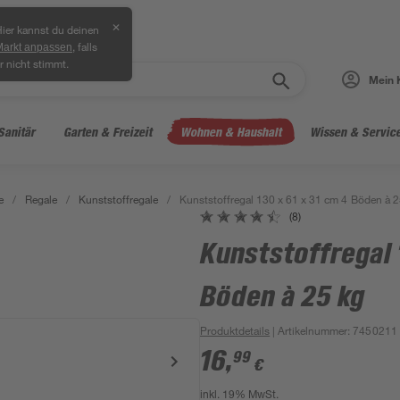
✕
ier kannst du deinen
, falls
Markt anpassen
r nicht stimmt.
Mein 
Sanitär
Garten & Freizeit
Wohnen & Haushalt
Wissen & Servic
e
/
Regale
/
Kunststoffregale
/
Kunststoffregal 130 x 61 x 31 cm 4 Böden à 2
(8)
Kunststoffregal 
Böden à 25 kg
Produktdetails
| Artikelnummer
:
7450211
16
,
99
€
inkl. 19% MwSt.