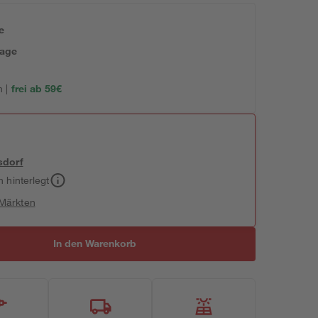
e
tage
 |
frei ab 59€
sdorf
h hinterlegt
 Märkten
In den Warenkorb