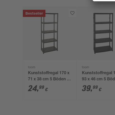
Bestseller
toom
toom
Kunststoffregal 170 x
Kunststoffregal 
71 x 38 cm 5 Böden à
93 x 46 cm 5 Böd
30 kg
70 kg
24
,
39
,
99
99
€
€