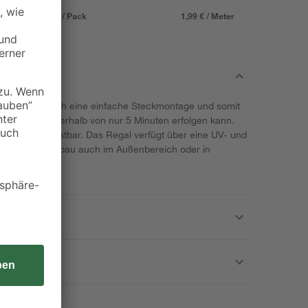
3,59 € / Pack
1,99 € / Meter
chnet sich durch eine einfache Steckmontage und somit
 aus, der innerhalb von nur 5 Minuten erfolgen kann.
s zu 25 kg belastbar. Das Regal verfügt über eine UV- und
durch der Aufbau auch im Außenbereich oder in