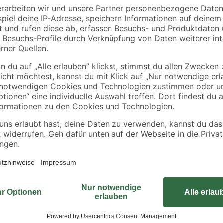
0,60 € / Liter
Das Kunststoffregal von toom zei
durch einen werkzeugfreien Aufbau
Die vier Böden sind jeweils mit bi
wasserbeständige Oberfläche, wo
Feuchträumen erfolgen kann.