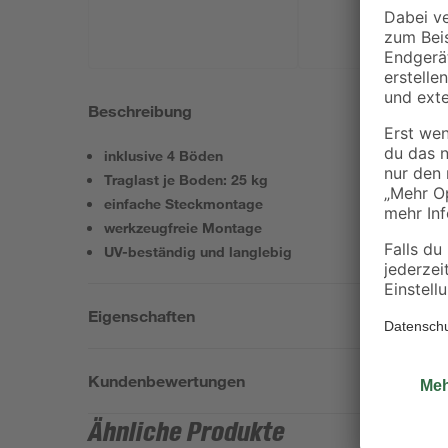
Beschreibung
inklusive 4 Böden
Traglast je Boden: 25 kg
einfache Steckmontage
werkzeugfreie Montage
UV-beständig und langlebig
Eigenschaften
Kundenbewertungen
Ähnliche Produkte