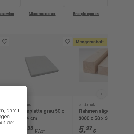
eservice
Miettransporter
Energie sparen
Mengenrabatt
Diephaus
binderholz
Betonplatte grau 50 x
Rahmen sägerau
50 x 4 cm
3000 x 58 x 38 mm
14
,
5
,
36
97
€
€
/ m²