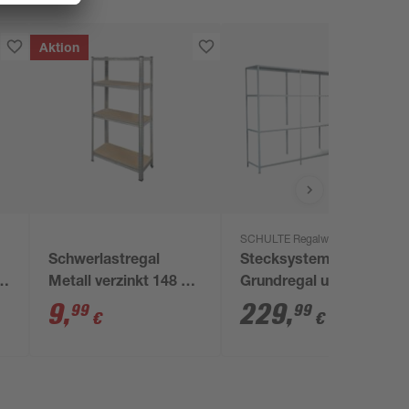
Aktion
SCHULTE Regalwelt
Schwerlastregal
Stecksystem-
Metall verzinkt 148 x
Grundregal und 3
75 x 30 cm, 4 Böden à
Anbauregale 400 x
9
,
229
,
99
99
€
€
100 kg
180 x 35 cm