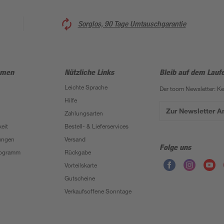
Sorglos, 90 Tage Umtauschgarantie
hmen
Nützliche Links
Bleib auf dem Lauf
Leichte Sprache
Der toom Newsletter: K
Hilfe
Zur Newsletter 
Zahlungsarten
eit
Bestell- & Lieferservices
ungen
Versand
Folge uns
Programm
Rückgabe
Vorteilskarte
Gutscheine
Verkaufsoffene Sonntage