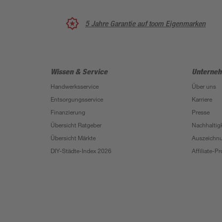
5 Jahre Garantie auf toom Eigenmarken
Wissen & Service
Unterne
Handwerksservice
Über uns
Entsorgungsservice
Karriere
Finanzierung
Presse
Übersicht Ratgeber
Nachhaltigk
Übersicht Märkte
Auszeichn
DIY-Städte-Index 2026
Affiliate-