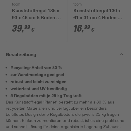
toom
toom
Kunststoffregal 185 x
Kunststoffregal 130 x
93 x 46 cm 5 Böden à
61 x 31 cm 4 Böden à
70 kg
25 kg
39
,
16
,
99
99
€
€
Beschreibung
Recycling-Anteil von 80 %
zur Wandmontage geeignet
robust und leicht zu reinigen
wetterfest und UV-beständig
5 Regalböden mit je 25 kg Tragkraft
Das Kunststoffregal 'Planet' besteht zu mehr als 80 % aus
recycelten Materialien und verfügt über ein besonders
belüftetes Design der 5 Regalböden, die jeweils 25 kg tragen
können. Einfach zu montieren und robust, ist es eine praktische
und schnell Lösung für deine organisierte Lagerung Zuhause.