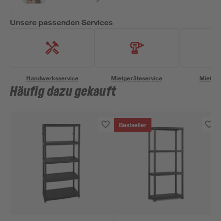
Unsere passenden Services
Handwerksservice
Mietgeräteservice
Miettra
Häufig dazu gekauft
Bestseller