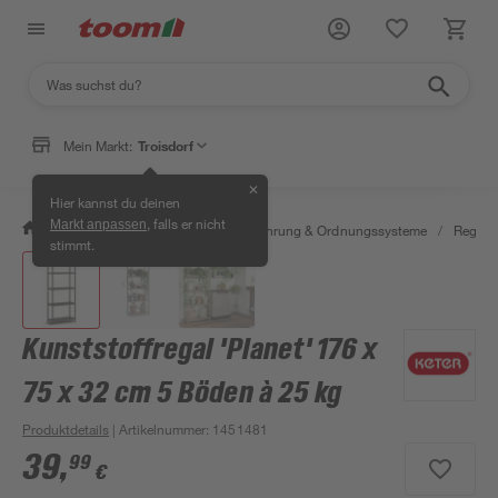
Mein Markt:
Troisdorf
✕
Hier kannst du deinen
, falls er nicht
Markt anpassen
/
Wohnen & Haushalt
/
Aufbewahrung & Ordnungssysteme
/
Regale
stimmt.
Kunststoffregal 'Planet' 176 x
75 x 32 cm 5 Böden à 25 kg
Produktdetails
| Artikelnummer
:
1451481
39
,
99
€