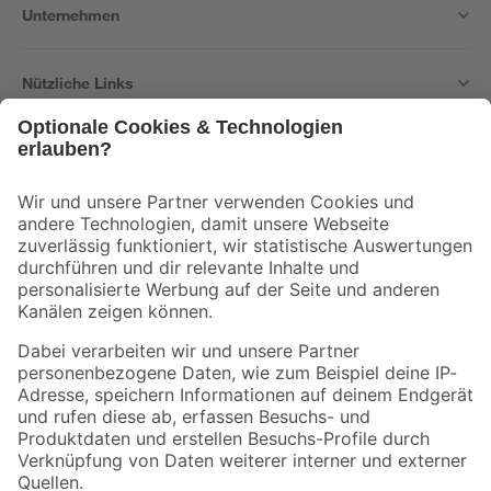
Unternehmen
Nützliche Links
Bleib auf dem Laufenden mit unserem Newsletter
Der toom Newsletter: Keine Angebote und Aktionen mehr verpassen!
Zur Newsletter Anmeldung
Folge uns
Zahlungsarten
Versandarten