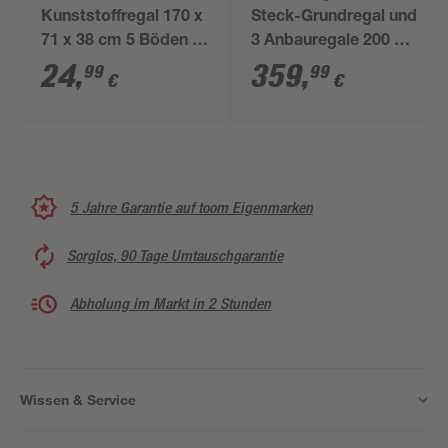
Kunststoffregal 170 x
Steck-Grundregal und
71 x 38 cm 5 Böden à
3 Anbauregale 200 x
30 kg
400 x 50 cm, 20
24
,
359
,
99
99
€
€
Böden, verzinkt,
Tragkraft 425 kg
5 Jahre Garantie auf toom Eigenmarken
Sorglos, 90 Tage Umtauschgarantie
Abholung im Markt in 2 Stunden
Wissen & Service