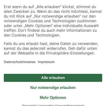
Sicher einkaufen
Jetzt die toom-App herunterladen
Alle Preisangaben in EUR inkl. gesetzl. MwSt.. Die dargestellten Angebote sind unter
Umständen nicht in allen Märkten verfügbar. Die angegebenen Verfügbarkeiten beziehen
sich auf den unter "Mein Markt" ausgewählten toom Baumarkt. Alle Angebote und
Produkte nur solange der Vorrat reicht.
*Paketversand ab 59 € versandkostenfrei, gilt nicht für Artikel mit Speditionsversand, hier
fallen zusätzliche Versandkosten an.
Datenschutz
Privatsphäre
Impressum
AGB
Nutzungsbedingungen
Widerrufsrecht
Vertrag widerrufen
Barrierefreiheit
© 2026 toom Baumarkt GmbH