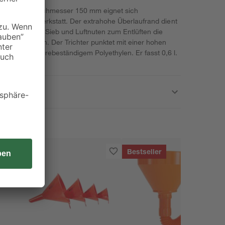
r mit einem Durchmesser 150 mm eignet sich
dustrie und Werkstatt. Der extrahohe Überlaufrand dient
end Handgriff, Sieb und Luftnuten zum Entlüften die
ewährleisten. Der Trichter punktet mit einer hohen
lauf aus säurebeständigem Polyethylen. Er fasst 0,6 l.
Bestseller