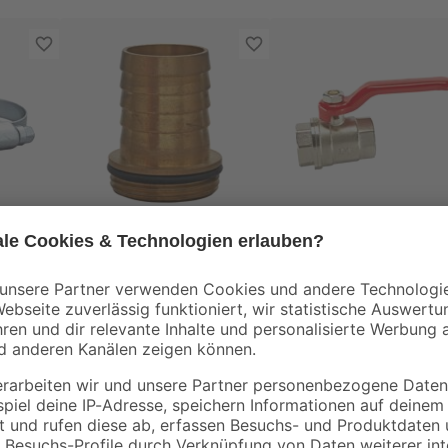
Meister Werkzeuge
n 2
Tülle mit Bund und O-
Kugelhahn ¾"IG rot
 mm
Ring-Dichtung Ø
mit Stahlhebel
19,05 mm (3/4)
3
,
10
,
79
99
€
€