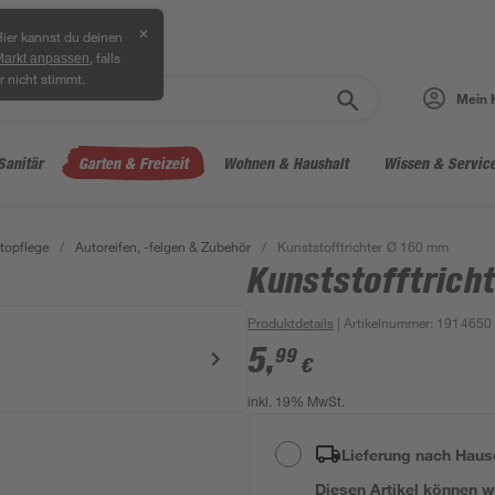
✕
ier kannst du deinen
, falls
Markt anpassen
r nicht stimmt.
Mein 
Sanitär
Garten & Freizeit
Wohnen & Haushalt
Wissen & Servic
topflege
/
Autoreifen, -felgen & Zubehör
/
Kunststofftrichter Ø 160 mm
Kunststofftrich
Produktdetails
| Artikelnummer
:
1914650
5
,
99
€
inkl. 19% MwSt.
Lieferung nach Haus
Diesen Artikel können wir