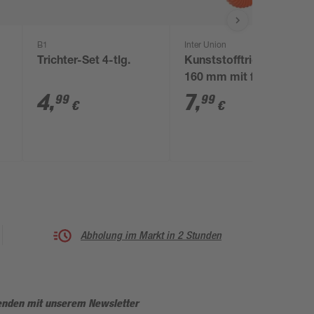
B1
Inter Union
Trichter-Set 4-tlg.
Kunststofftrichter Ø
160 mm mit flexiblem
Schlauch
4
,
7
,
99
99
€
€
Abholung im Markt in 2 Stunden
enden mit unserem Newsletter