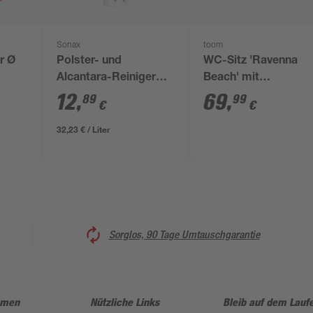
Sonax
toom
r Ø
Polster- und
WC-Sitz 'Ravenna
Alcantara-Reiniger
Beach' mit
'Xtreme' 400 ml
Absenkautomatik
12
,
69
,
89
99
€
€
weiß
32,23 € / Liter
Sorglos, 90 Tage Umtauschgarantie
hmen
Nützliche Links
Bleib auf dem Lauf