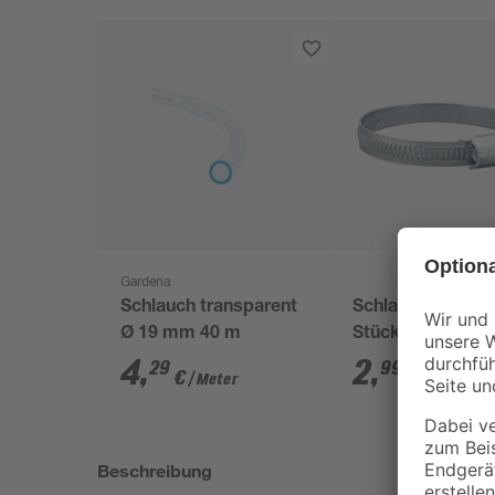
Gardena
Schlauch transparent
Schlauchklemme
Ø 19 mm 40 m
Stück Ø 20 - 32
4
,
2
,
29
99
€
€
/ Meter
Beschreibung