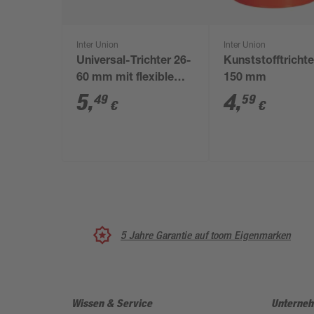
Inter Union
Inter Union
Universal-Trichter 26-
Kunststofftrichte
60 mm mit flexiblem
150 mm
Schlauch
5
,
4
,
49
59
€
€
5 Jahre Garantie auf toom Eigenmarken
Wissen & Service
Unterne