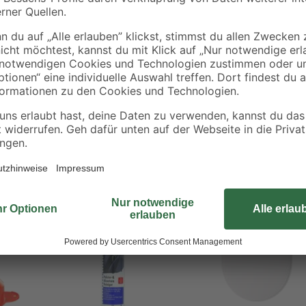
Der Inter Union Kunststofftrichte
insbesondere für den Einsatz in In
zuverlässig als Spritzschutz, währ
habung
einfache und sichere Handhabung g
nge
Durchlaufmenge und Sicherheitsaus
en