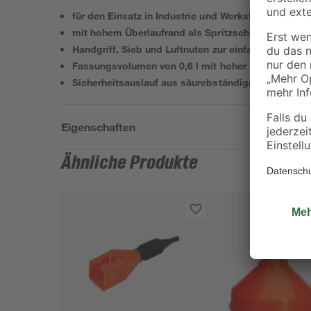
für den Einsatz in Industrie und Werkstatt geeignet
mit hohem Überlaufrand als Spritzschutz
Handgriff, Sieb und Luftnuten zur einfachen Hand
Fassungsvolumen von 0,6 l mit hoher Durchlaufme
Sicherheitsauslauf aus säurebständigem Polyethyl
Eigenschaften
Ähnliche Produkte