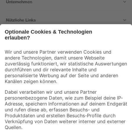
Unternehmen
Nützliche Links
Bleib auf dem Laufenden mit unserem Newsletter
Der toom Newsletter: Keine Angebote und Aktionen mehr verpassen!
Zur Newsletter Anmeldung
Folge uns
Zahlungsarten
Versandarten