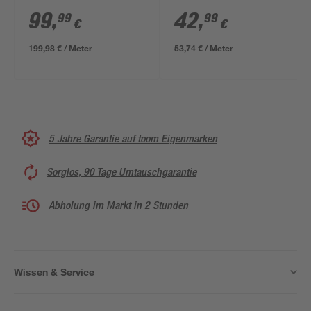
x 7 cm
99
,
42
,
99
99
€
€
199,98 € / Meter
53,74 € / Meter
5 Jahre Garantie auf toom Eigenmarken
Sorglos, 90 Tage Umtauschgarantie
Abholung im Markt in 2 Stunden
Wissen & Service