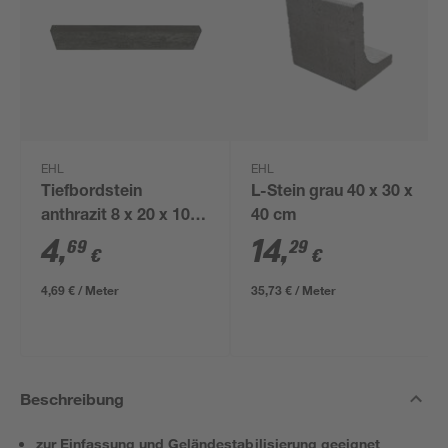
EHL
EHL
Tiefbordstein
L-Stein grau 40 x 30 x
anthrazit 8 x 20 x 100
40 cm
cm
4
,
14
,
69
29
€
€
4,69 € / Meter
35,73 € / Meter
Beschreibung
zur Einfassung und Geländestabilisierung geeignet