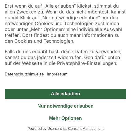
Sicher einkaufen
Jetzt die toom-App herunterladen
Alle Preisangaben in EUR inkl. gesetzl. MwSt.. Die dargestellten Angebote sind unter
Umständen nicht in allen Märkten verfügbar. Die angegebenen Verfügbarkeiten beziehen
sich auf den unter "Mein Markt" ausgewählten toom Baumarkt. Alle Angebote und
Produkte nur solange der Vorrat reicht.
*Paketversand ab 59 € versandkostenfrei, gilt nicht für Artikel mit Speditionsversand, hier
fallen zusätzliche Versandkosten an.
Datenschutz
Privatsphäre
Impressum
AGB
Nutzungsbedingungen
Widerrufsrecht
Vertrag widerrufen
Barrierefreiheit
© 2026 toom Baumarkt GmbH