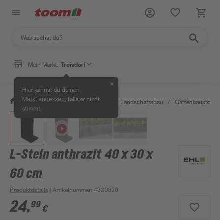
Mein Markt:
Troisdorf
✕
Hier kannst du deinen
, falls er nicht
Markt anpassen
/
Garten & Freizeit
/
Gartenbau & Landschaftsbau
/
Gartenbaustoffe 
stimmt.
L-Stein anthrazit 40 x 30 x
60 cm
Produktdetails
| Artikelnummer
:
4330820
24
,
99
€