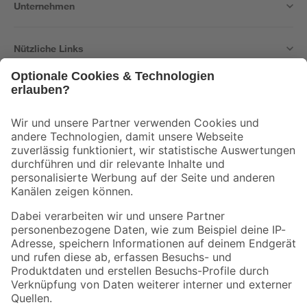
Unternehmen
Nützliche Links
Bleib auf dem Laufenden mit unserem Newsletter
Der toom Newsletter: Keine Angebote und Aktionen mehr verpassen!
Zur Newsletter Anmeldung
Folge uns
Zahlungsarten
Versandarten