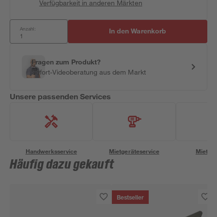
Verfügbarkeit in anderen Märkten
Anzahl:
In den Warenkorb
Fragen zum Produkt?
Sofort-Videoberatung aus dem Markt
Unsere passenden Services
Handwerksservice
Mietgeräteservice
Miettra
Häufig dazu gekauft
Bestseller