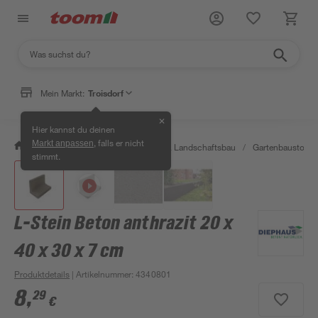
Mein Markt:
Troisdorf
✕
Hier kannst du deinen
, falls er nicht
Markt anpassen
/
Garten & Freizeit
/
Gartenbau & Landschaftsbau
/
Gartenbaustoffe 
stimmt.
L-Stein Beton anthrazit 20 x
40 x 30 x 7 cm
Produktdetails
| Artikelnummer
:
4340801
8
,
29
€