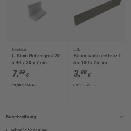
Diephaus
EHL
L-Stein Beton grau 20
Rasenkante anthrazit
x 40 x 30 x 7 cm
5 x 100 x 25 cm
7
,
3
,
99
09
€
€
19,98 € / Meter
3,09 € / Meter
Beschreibung
schnelle Verlegung