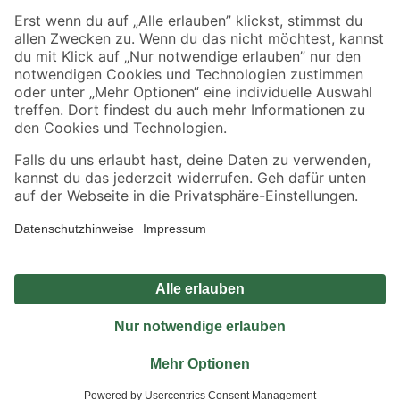
Sicher einkaufen
Jetzt die toom-App herunterladen
Alle Preisangaben in EUR inkl. gesetzl. MwSt.. Die dargestellten Angebote sind unter
Umständen nicht in allen Märkten verfügbar. Die angegebenen Verfügbarkeiten beziehen
sich auf den unter "Mein Markt" ausgewählten toom Baumarkt. Alle Angebote und
Produkte nur solange der Vorrat reicht.
*Paketversand ab 59 € versandkostenfrei, gilt nicht für Artikel mit Speditionsversand, hier
fallen zusätzliche Versandkosten an.
Datenschutz
Privatsphäre
Impressum
AGB
Nutzungsbedingungen
Widerrufsrecht
Vertrag widerrufen
Barrierefreiheit
© 2026 toom Baumarkt GmbH