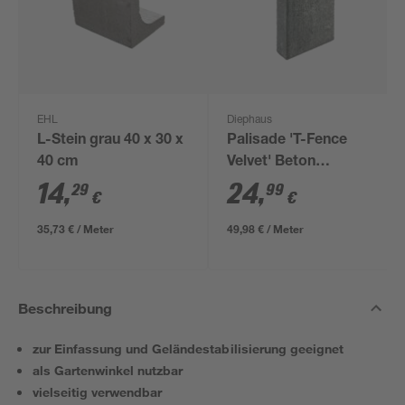
EHL
Diephaus
L-Stein grau 40 x 30 x
Palisade 'T-Fence
40 cm
Velvet' Beton
graphitfarben 50 x 25
14
,
24
,
29
99
€
€
x 8 cm
35,73 € / Meter
49,98 € / Meter
Beschreibung
zur Einfassung und Geländestabilisierung geeignet
als Gartenwinkel nutzbar
vielseitig verwendbar