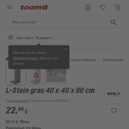
Mein Markt:
Troisdorf
✕
Hier kannst du deinen
, falls er nicht
Markt anpassen
/
Garten & Freizeit
/
Gartenbau & Landschaftsbau
/
Gartenbaustoffe 
stimmt.
L-Stein grau 40 x 40 x 80 cm
Produktdetails
| Artikelnummer
:
4330821
22
,
99
€
28,74 € / Meter
Paketinhalt:
0,8 Meter