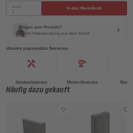
Anzahl:
In den Warenkorb
Fragen zum Produkt?
Sofort-Videoberatung aus dem Markt
Unsere passenden Services
Handwerksservice
Mietgeräteservice
Miettra
Häufig dazu gekauft