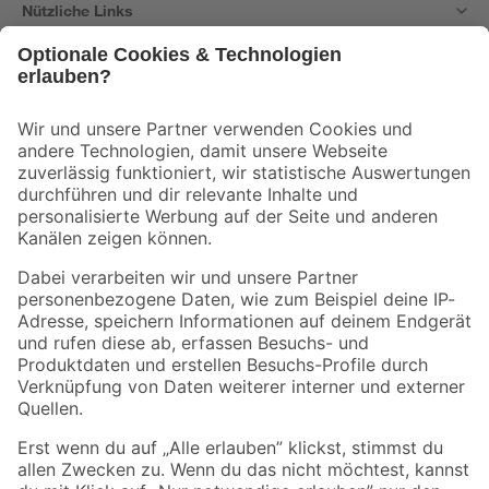
Nützliche Links
Bleib auf dem Laufenden mit unserem Newsletter
Der toom Newsletter: Keine Angebote und Aktionen mehr verpassen!
Zur Newsletter Anmeldung
Folge uns
Zahlungsarten
Versandarten
Sicher einkaufen