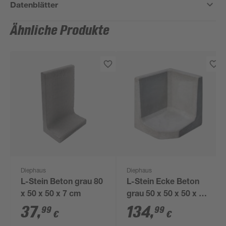
Datenblätter
Ähnliche Produkte
Diephaus
Diephaus
L-Stein Beton grau 80
L-Stein Ecke Beton
x 50 x 50 x 7 cm
grau 50 x 50 x 50 x 7
cm
37
,
134
,
99
99
€
€