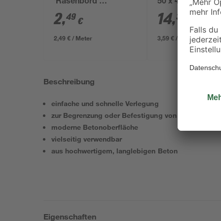
'Rasenbord'
50 x 4 cm
beidseitig abgerundet
2
,
14
,
49
36
€
€
/ m²
5 x 25 x 100 cm grau
2,49 € / Meter
3,59 € / Pack
Beschreibung
einfache und schnelle Verlegung
zur Begrenzung oder Befestigung von Böschungen
moderne Betonoberfläche
vielseitig verwendbar
aus hochwertigem, langlebigen Beton
Eigenschaften