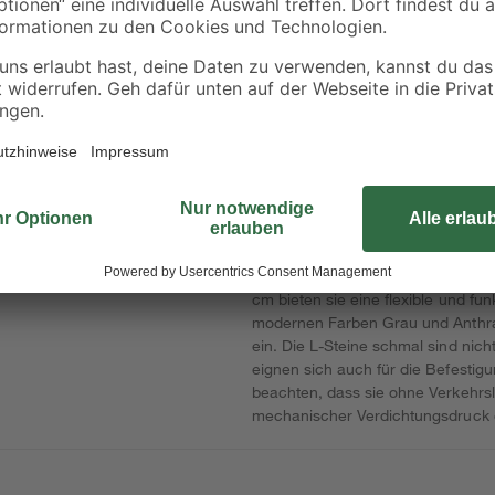
2/5 mm 25 kg
30 x 4 cm
6
,
13
,
99
22
€
€
/ m²
0,28 € / Kilogramm
1,19 € / Pack
Die unbewehrten L-Steine in 25 c
stilvoll auszugleichen und klare
 und Beeten
zu schaffen. Mit ihrer Stärke von
cm bieten sie eine flexible und f
modernen Farben Grau und Anthraz
ein. Die L-Steine schmal sind nic
eignen sich auch für die Befestigu
beachten, dass sie ohne Verkehrsl
mechanischer Verdichtungsdruck e