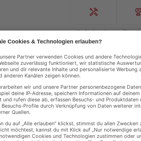
Handwerksservice
Mietgerät
Bestseller
Bestseller
toom
Diephaus
 50 x
Basaltsplitt anthrazit
Betonplatte grau 30 