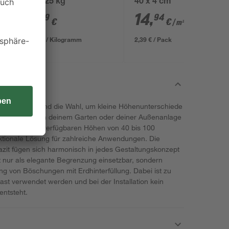
mm 25 kg
40 x 4 cm
3
,
14
,
29
94
€
€
/ m²
0,13 € / Kilogramm
2,39 € / Pack
m Baulänge sind die Wahl, um kleine Höhenunterschiede
 Begrenzungen in deinem Garten oder deiner Außenanlage
 7 cm und den verfügbaren Höhen von 40 bis 100
unktionale Lösung für zahlreiche Anwendungen. Die
it fügen sich harmonisch in jedes Gestaltungskonzept
ht nur als elegante Begrenzung einsetzbar, sondern
ng von Böschungen mit Erdhinterfüllung. Dabei ist zu
ast verwendet werden und bei der Installation kein
ntsteht.