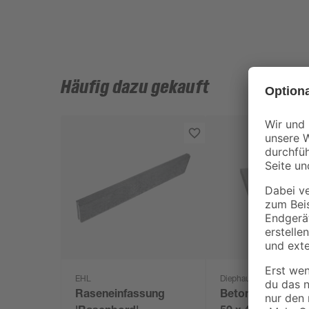
Häufig dazu gekauft
EHL
Diephaus
Raseneinfassung
Betonplatte grau