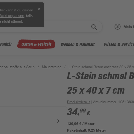
✕
ier kannst du deinen
, falls
Markt anpassen
r nicht stimmt.
Mein 
Sanitär
Garten & Freizeit
Wohnen & Haushalt
Wissen & Servic
enbaustoffe aus Stein
/
Mauersteine
/
L-Stein schmal Beton anthrazit 80 x 25 
L-Stein schmal B
25 x 40 x 7 cm
Produktdetails
| Artikelnummer
:
1051383
34
,
99
€
139,96 € / Meter
Paketinhalt:
0,25 Meter