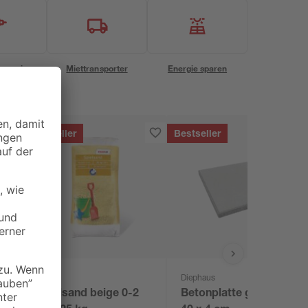
eservice
Miettransporter
Energie sparen
Bestseller
Bestseller
toom
Diephaus
x
Spielsand beige 0-2
Betonplatte grau 40 x