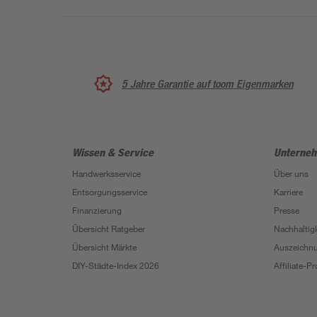
5 Jahre Garantie auf toom Eigenmarken
Wissen & Service
Unterne
Handwerksservice
Über uns
Entsorgungsservice
Karriere
Finanzierung
Presse
Übersicht Ratgeber
Nachhaltigk
Übersicht Märkte
Auszeichn
DIY-Städte-Index 2026
Affiliate-