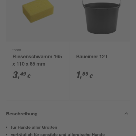
toom
Fliesenschwamm 165
Baueimer 12 l
x 110 x 65 mm
3
,
1
,
49
69
€
€
Beschreibung
für Hunde aller Größen
verträglich für sensible und allergische Hunde