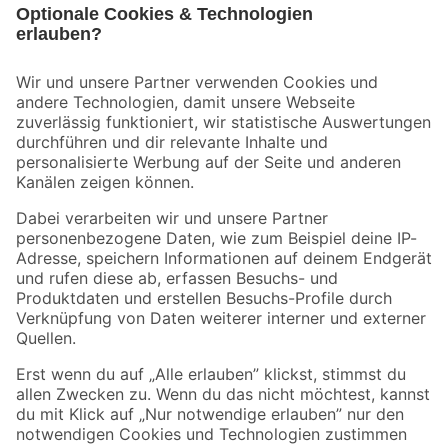
Bleib auf dem Laufenden mit unserem Newsletter
Der toom Newsletter: Keine Angebote und Aktionen mehr verpassen!
Zur Newsletter Anmeldung
Folge uns
Zahlungsarten
Versandarten
Sicher einkaufen
Jetzt die toom-App herunterladen