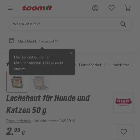
Mein Markt:
Troisdorf
✕
Hier kannst du deinen
, falls er nicht
Markt anpassen
/
Garten & Freizeit
/
Tierbedarf
/
Hundebedarf
/
Hundefutter
/
L
stimmt.
Lachshaut für Hunde und
Katzen 50 g
Produktdetails
| Artikelnummer
:
2490018
2
,
99
€