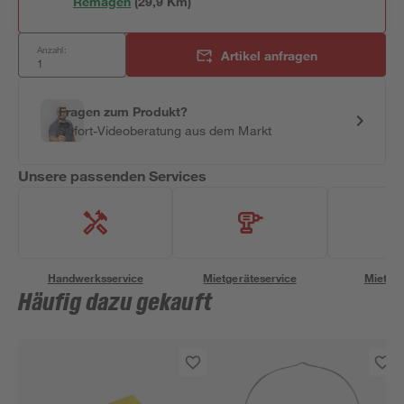
Remagen
(
29,9
 Km)
Anzahl:
Artikel anfragen
Fragen zum Produkt?
Sofort-Videoberatung aus dem Markt
Unsere passenden Services
Handwerksservice
Mietgeräteservice
Miettra
Häufig dazu gekauft