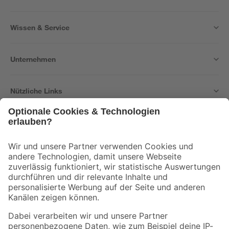
Wissen & Service
Unternehmen
Nützliche Links
Bleib auf dem Laufenden mit unserem Newsletter
Der toom Newsletter: Keine Angebote und Aktionen mehr verpassen!
Zur Newsletter Anmeldung
Folge uns