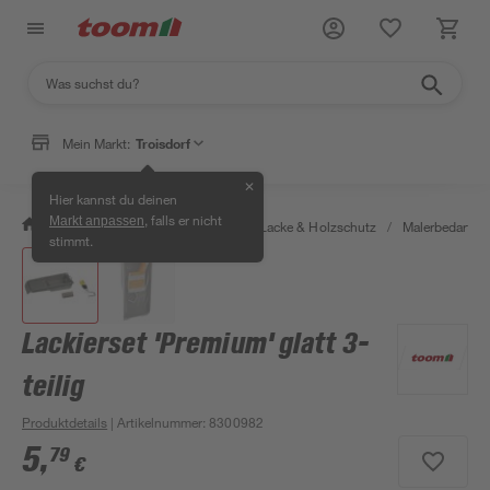
Mein Markt:
Troisdorf
✕
Hier kannst du deinen
, falls er nicht
Markt anpassen
/
Bauen & Renovieren
/
Farben, Lacke & Holzschutz
/
Malerbedarf
/
stimmt.
Lackierset 'Premium' glatt 3-
teilig
Produktdetails
| Artikelnummer
:
8300982
5
,
79
€