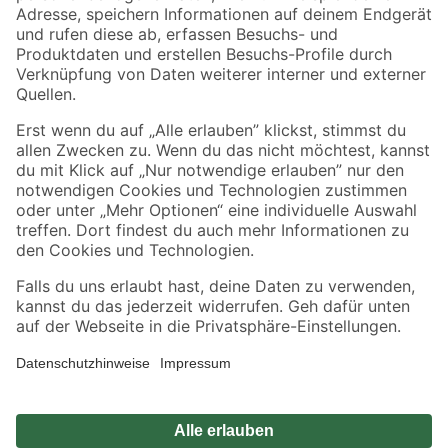
Zahlungsarten
Versandarten
Sicher einkaufen
Jetzt die toom-App herunterladen
Alle Preisangaben in EUR inkl. gesetzl. MwSt.. Die dargestellten Angebote sind unter
Umständen nicht in allen Märkten verfügbar. Die angegebenen Verfügbarkeiten beziehen
sich auf den unter "Mein Markt" ausgewählten toom Baumarkt. Alle Angebote und
Produkte nur solange der Vorrat reicht.
*Paketversand ab 59 € versandkostenfrei, gilt nicht für Artikel mit Speditionsversand, hier
fallen zusätzliche Versandkosten an.
Datenschutz
Privatsphäre
Impressum
AGB