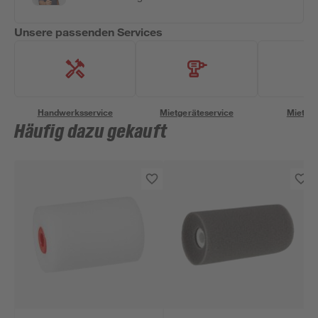
Unsere passenden Services
Handwerksservice
Mietgeräteservice
Miettra
Häufig dazu gekauft