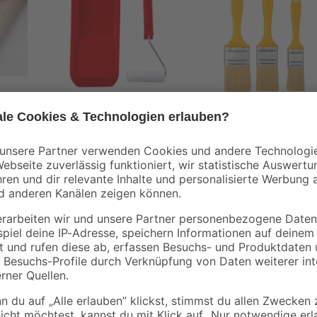
B1
B1
00 x
Lackier-Set 3-teilig
Flachpinselset 3-tlg.
4
,
5
,
59
59
€
€
Ist dieser Lack vielleicht das, was