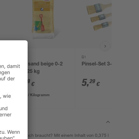
toom
B1
Spielsand beige 0-2
Pinsel-Set 3-teilig
mm 25 kg
3
,
5
,
29
29
€
€
0,13 € / Kilogramm
 dein Projekt noch braucht? Mit einem Inhalt von 0,375 l