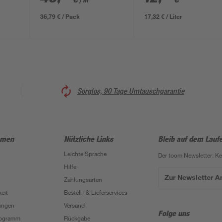
/ m²
36,79 € / Pack
17,32 € / Liter
Sorglos, 90 Tage Umtauschgarantie
hmen
Nützliche Links
Bleib auf dem Lauf
Leichte Sprache
Der toom Newsletter: K
Hilfe
Zur Newsletter 
Zahlungsarten
eit
Bestell- & Lieferservices
ungen
Versand
Folge uns
Programm
Rückgabe