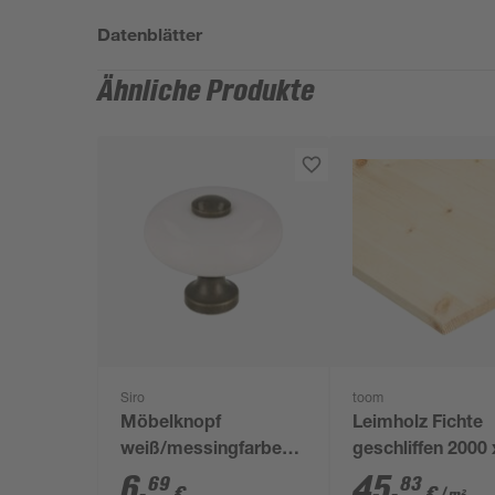
Datenblätter
Ähnliche Produkte
Siro
toom
Möbelknopf
Leimholz Fichte
weiß/messingfarben
geschliffen 2000 
Ø 35 mm
x 18 mm
6
,
45
,
69
83
€
€