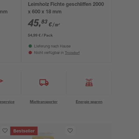
Leimholz Fichte geschliffen 2000
 mm
x 600 x 18 mm
45
,
83
€
/ m²
54,99 € / Pack
Lieferung nach Hause
Troisdorf
Nicht verfügbar in
eservice
Miettransporter
Energie sparen
Bestseller