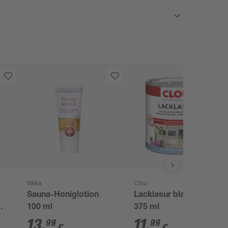
Weka
Clou
Sauna-Honiglotion
Lacklasur blaugrau
nd
100 ml
375 ml
13
,
11
,
99
99
€
€