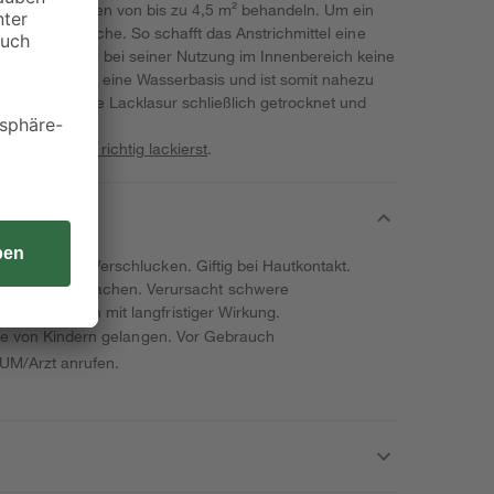
Anstrich Flächen von bis zu 4,5 m² behandeln. Um ein
st du 2 Anstriche. So schafft das Anstrichmittel eine
 musst du dir bei seiner Nutzung im Innenbereich keine
rfügt es über eine Wasserbasis und ist somit nahezu
nstrich ist die Lacklasur schließlich getrocknet und
n werden.
ne
Bauprojekte richtig lackierst
.
chädlich bei Verschlucken. Giftig bei Hautkontakt.
tionen verursachen. Verursacht schwere
erorganismen mit langfristiger Wirkung.
ände von Kindern gelangen. Vor Gebrauch
UM/Arzt anrufen.