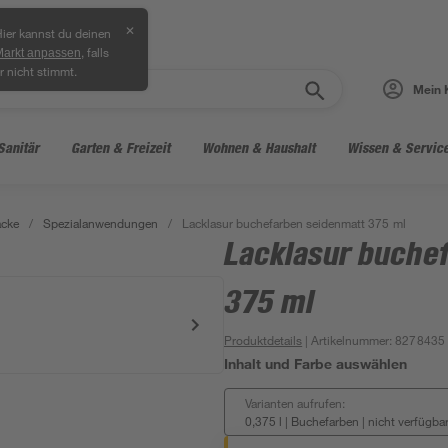
✕
ier kannst du deinen
, falls
Markt anpassen
r nicht stimmt.
Mein 
Sanitär
Garten & Freizeit
Wohnen & Haushalt
Wissen & Servic
acke
/
Spezialanwendungen
/
Lacklasur buchefarben seidenmatt 375 ml
Lacklasur buche
375 ml
Produktdetails
| Artikelnummer
:
8278435
Inhalt und Farbe auswählen
Varianten aufrufen:
0,375 l | Buchefarben
|
nicht verfügba