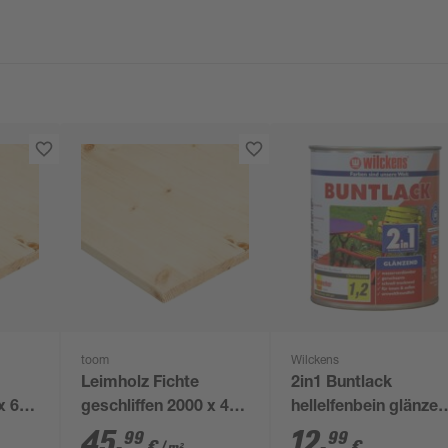
toom
Wilckens
Leimholz Fichte
2in1 Buntlack
x 600
geschliffen 2000 x 400
hellelfenbein glänze
x 18 mm
750 ml
45
,
12
,
99
99
€
€