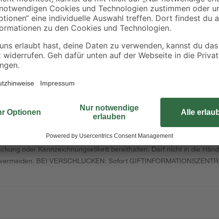
lassen sich bei einem einmaligen 
gutes Ergebnis zu erzielen, benötig
seidenmatte Oberfläche. Außerdem
end
Sorgen machen. Darüber hinaus ve
geruchslos. 20 Minuten nach dem A
kann nach 3 Stunden überstriche
Erfahre mehr darüber, wie du dei
rgische Reaktionen hervorrufen. Giftig bei Verschlucken. Gesundheitss
Augenschäden. Verursacht Hautreizungen. Kann allergische Hautreak
 bei Einatmen. Sehr giftig für Wasserorganismen. Sehr giftig für Wass
erpackung oder Kennzeichnungsetikett bereithalten. Darf nicht in die H
welt vermeiden. BEI VERSCHLUCKEN: Sofort GIFTINFORMATIONSZENTR