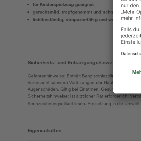
für Kinderspielzeug geeignet
geruchsmild, tropfgehemmt und schnell trocknend
lichtbeständig, strapazierfähig und wasserabweis
Sicherheits- und Entsorgungshinweise
Gefahrenhinweise: Enthält Benzisothiazolinon. Kann alle
Verursacht schwere Verätzungen der Haut und schwere 
Augenschäden. Giftig bei Einatmen. Gesundheitsschädlich
Sicherheitshinweise: Ist ärztlicher Rat erforderlich, V
Kennzeichnungsetikett lesen. Freisetzung in die Um
Eigenschaften