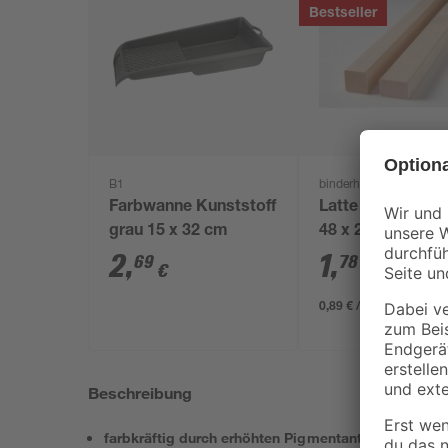
Bestseller
B1
binderholz
Farbwanne Kunststoff
Latte sägerau 20
grau 15 x 32 cm
48 x 24 mm
2
,
1
,
69
78
€
€
0,89 € / Meter
Beschreibung
farbkräftig durch erhöhten Pigmentanteil