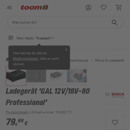
Mein Markt:
Troisdorf
✕
Hier kannst du deinen
, falls er nicht
Markt anpassen
/
Werkstatt & Maschinen
/
Elektrowerkzeuge
/
Akkus & Ladegeräte
/
stimmt.
Ladegerät 'GAL 12V/18V-80
Professional'
Produktdetails
| Artikelnummer
:
10482171
79
,
99
€