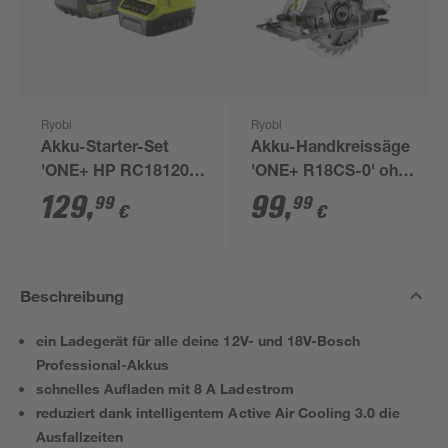
Ryobi
Ryobi
Akku-Starter-Set
Akku-Handkreissäge
'ONE+ HP RC18120-
'ONE+ R18CS-0' ohne
150X' 18 V 5,0 Ah mit
Akku, Ø 165 mm
129
,
99
,
99
99
€
€
Akku und Ladegerät
Beschreibung
ein Ladegerät für alle deine 12V- und 18V-Bosch
Professional-Akkus
schnelles Aufladen mit 8 A Ladestrom
reduziert dank intelligentem Active Air Cooling 3.0 die
Ausfallzeiten