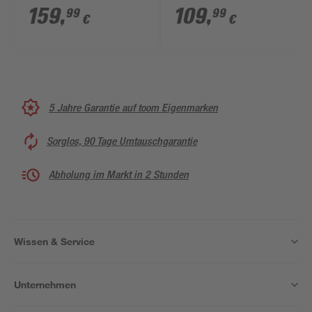
Ladegerät und 2 x
Ladegerät und Akku
159
,
109
,
99
99
€
€
Akku 18 V, 4,0 Ah
18 V, 4,0 Ah
5 Jahre Garantie auf toom Eigenmarken
Sorglos, 90 Tage Umtauschgarantie
Abholung im Markt in 2 Stunden
Wissen & Service
Unternehmen