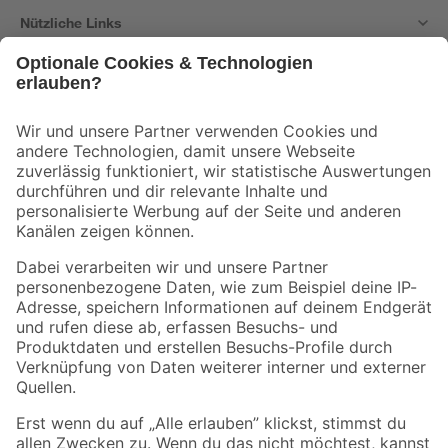
Nützliche Links
Bleib auf dem Laufenden mit unserem Newsletter
Der toom Newsletter: Keine Angebote und Aktionen mehr verpassen!
Zur Newsletter Anmeldung
Folge uns
Zahlungsarten
Versandarten
Sicher einkaufen