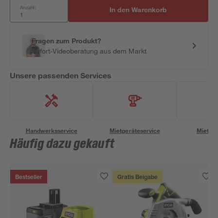
Anzahl:
In den Warenkorb
Fragen zum Produkt?
Sofort-Videoberatung aus dem Markt
Unsere passenden Services
Handwerksservice
Mietgeräteservice
Miettra
Häufig dazu gekauft
Bestseller
Gratis Beigabe