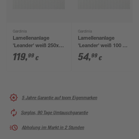
Gardinia
Gardinia
Lamellenanlage
Lamellenanlage
'Leander' weiß 250x
'Leander' weiß 100 x
260 cm
260 cm
119
,
54
,
99
99
€
€
5 Jahre Garantie auf toom Eigenmarken
Sorglos, 90 Tage Umtauschgarantie
Abholung im Markt in 2 Stunden