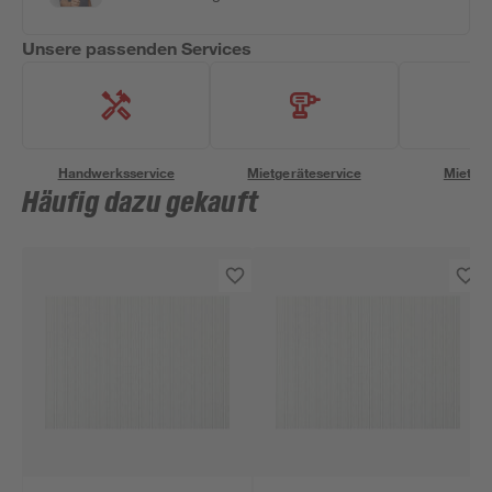
Unsere passenden Services
Handwerksservice
Mietgeräteservice
Miettra
Häufig dazu gekauft