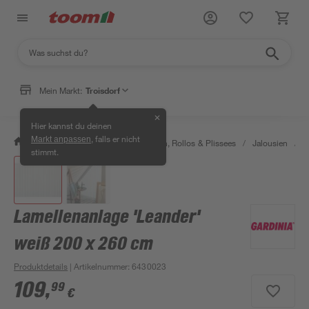
Mein Markt:
Troisdorf
✕
Hier kannst du deinen
, falls er nicht
Markt anpassen
/
Wohnen & Haushalt
/
Jalousien, Rollos & Plissees
/
Jalousien
/
L
stimmt.
Lamellenanlage 'Leander'
weiß 200 x 260 cm
Produktdetails
| Artikelnummer
:
6430023
109
,
99
€