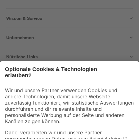
Wissen & Service
Unternehmen
Nützliche Links
Bleib auf dem Laufenden mit unserem Newsletter
Der toom Newsletter: Keine Angebote und Aktionen mehr verpassen!
Zur Newsletter Anmeldung
Folge uns