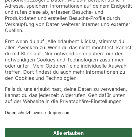
Zahlungsarten
Versandarten
Sicher einkaufen
Jetzt die toom-App herunterladen
Alle Preisangaben in EUR inkl. gesetzl. MwSt.. Die dargestellten Angebote sind unter
Umständen nicht in allen Märkten verfügbar. Die angegebenen Verfügbarkeiten beziehen
sich auf den unter "Mein Markt" ausgewählten toom Baumarkt. Alle Angebote und
Produkte nur solange der Vorrat reicht.
*Paketversand ab 59 € versandkostenfrei, gilt nicht für Artikel mit Speditionsversand, hier
fallen zusätzliche Versandkosten an.
Datenschutz
Privatsphäre
Impressum
AGB