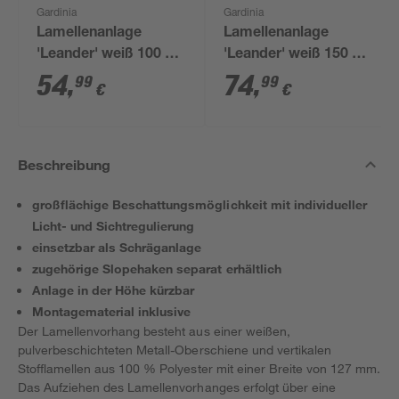
Gardinia
Gardinia
Lamellenanlage
Lamellenanlage
'Leander' weiß 100 x
'Leander' weiß 150 x
260 cm
260 cm
54
,
74
,
99
99
€
€
Beschreibung
großflächige Beschattungsmöglichkeit mit individueller
Licht- und Sichtregulierung
einsetzbar als Schräganlage
zugehörige Slopehaken separat erhältlich
Anlage in der Höhe kürzbar
Montagematerial inklusive
Der Lamellenvorhang besteht aus einer weißen,
pulverbeschichteten Metall-Oberschiene und vertikalen
Stofflamellen aus 100 % Polyester mit einer Breite von 127 mm.
Das Aufziehen des Lamellenvorhanges erfolgt über eine