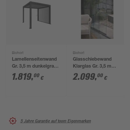
Biohort
Biohort
Lamellenseitenwand
Glasschiebewand
Gr. 3,5 m dunkelgrau-
Klarglas Gr. 3,5 m
metallic 235 x 10 x
weiß
1.819
,
2.099
,
00
00
€
€
327 cm
5 Jahre Garantie auf toom Eigenmarken