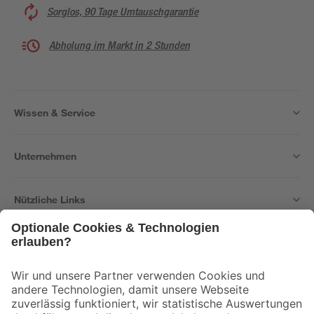
Sorglos, 90 Tage Umtauschgarantie
Abholung im Markt in 2 Stunden
Wissen & Service
Unternehmen
Nützliche Links
Bleib auf dem Laufenden mit unserem Newsletter
Der toom Newsletter: Keine Angebote und Aktionen mehr verpassen!
Zur Newsletter Anmeldung