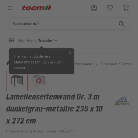
Mein Markt:
Troisdorf
✕
Hier kannst du deinen
, falls er nicht
Markt anpassen
/
Garten & Freizeit
/
Garten- & Gerätehäuser
/
Zubehör für Gartenhäu
stimmt.
Lamellenseitenwand Gr. 3 m
dunkelgrau-metallic 235 x 10
x 272 cm
Produktdetails
| Artikelnummer
:
4326717