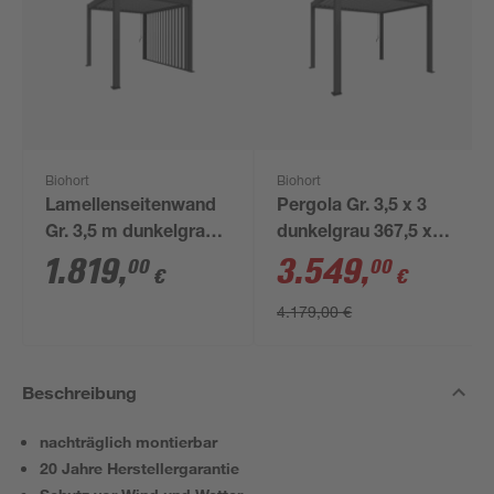
Biohort
Biohort
Lamellenseitenwand
Pergola Gr. 3,5 x 3
Gr. 3,5 m dunkelgrau-
dunkelgrau 367,5 x
metallic 235 x 10 x
312 cm
1.819
,
3.549
,
00
00
€
€
327 cm
4.179,00 €
Beschreibung
nachträglich montierbar
20 Jahre Herstellergarantie