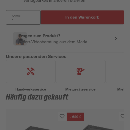
Verfügbarkeit in anderen Märkten
Anzahl:
In den Warenkorb
Fragen zum Produkt?
Sofort-Videoberatung aus dem Markt
Unsere passenden Services
Handwerksservice
Mietgeräteservice
Miettra
Häufig dazu gekauft
- 630 €