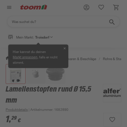
Mein Markt:
Troisdorf
✕
Hier kannst du deinen
, falls er nicht
Markt anpassen
/
Werkstatt & Maschinen
/
Eisenwaren & Beschläge
/
Rohre & Stange
stimmt.
Lamellenstopfen rund Ø 15,5
mm
Produktdetails
| Artikelnummer
:
1682890
1
,
29
€