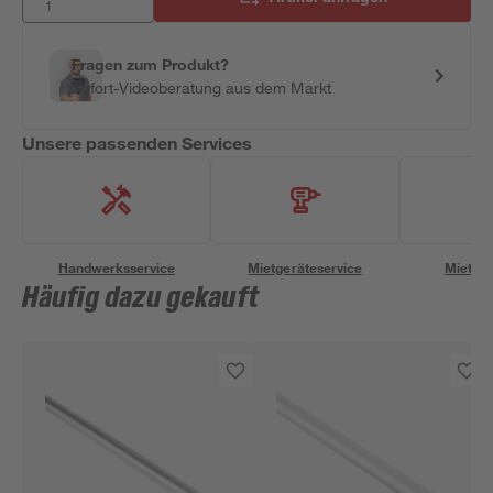
Fragen zum Produkt?
Sofort-Videoberatung aus dem Markt
Unsere passenden Services
Handwerksservice
Mietgeräteservice
Miettra
Häufig dazu gekauft