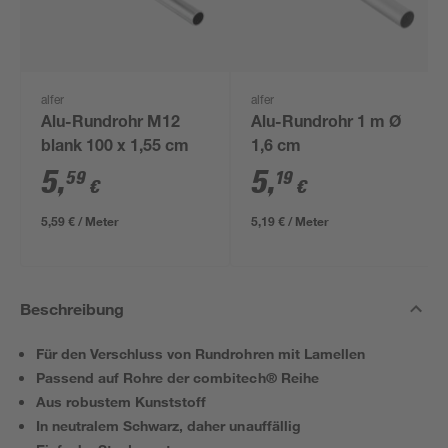
alfer
alfer
Alu-Rundrohr M12
Alu-Rundrohr 1 m Ø
blank 100 x 1,55 cm
1,6 cm
5
,
5
,
59
19
€
€
5,59 € / Meter
5,19 € / Meter
Beschreibung
Für den Verschluss von Rundrohren mit Lamellen
Passend auf Rohre der combitech® Reihe
Aus robustem Kunststoff
In neutralem Schwarz, daher unauffällig