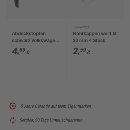
Fix-o-moll
Abdeckstopfen
Rohrkappen weiß Ø
schwarz Volkswagen
22 mm 4 Stück
823863203, 5 Stück
4
,
2
,
89
59
€
€
5 Jahre Garantie auf toom Eigenmarken
Sorglos, 90 Tage Umtauschgarantie