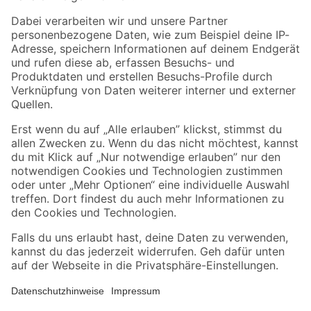
Zahlungsarten
Versandarten
Sicher einkaufen
Jetzt die toom-App herunterladen
Alle Preisangaben in EUR inkl. gesetzl. MwSt.. Die dargestellten Angebote sind unter
Umständen nicht in allen Märkten verfügbar. Die angegebenen Verfügbarkeiten beziehen
sich auf den unter "Mein Markt" ausgewählten toom Baumarkt. Alle Angebote und
Produkte nur solange der Vorrat reicht.
*Paketversand ab 59 € versandkostenfrei, gilt nicht für Artikel mit Speditionsversand, hier
fallen zusätzliche Versandkosten an.