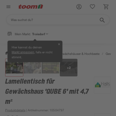
Mein Markt:
Troisdorf
✕
Hier kannst du deinen
, falls er nicht
Markt anpassen
/
Garten & Freizeit
/
Anzucht, Gewächshäuser & Hochbeete
/
Gewäch
stimmt.
+
2
Lamellentisch für
Gewächshaus 'QUBE 6' mit 4,7
m²
Produktdetails
| Artikelnummer
:
10504797