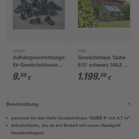
Juliana
Halls
Aufhängevorrichtungen
Gewächshaus 'Qube
für Gewächshäuser
610' schwarz 188,8 x
schwarz 20 Stück
312,6 cm mit 3 mm
9
,
1.199
,
09
00
€
€
Sicherheitsglas
Beschreibung
passend für das Halls Gewächshaus 'QUBE 6' mit 4,7 m²
Arbeitsfläche, die du bei Bedarf mit einem Handgriff
herunterklappst