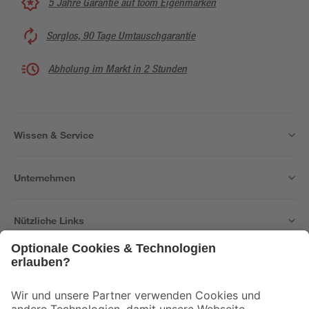
5 Jahre Garantie auf toom Eigenmarken
Sorglos, 90 Tage Umtauschgarantie
Abholung im Markt in 2 Stunden
Wissen & Service
Unternehmen
Nützliche Links
Bleib auf dem Laufenden mit unserem Newsletter
Der toom Newsletter: Keine Angebote und Aktionen mehr verpassen!