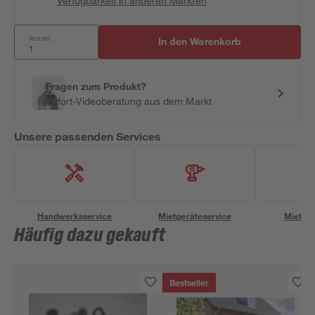
Verfügbarkeit in anderen Märkten
Anzahl:
In den Warenkorb
Fragen zum Produkt?
Sofort-Videoberatung aus dem Markt
Unsere passenden Services
Handwerksservice
Mietgeräteservice
Miettra
Häufig dazu gekauft
Bestseller