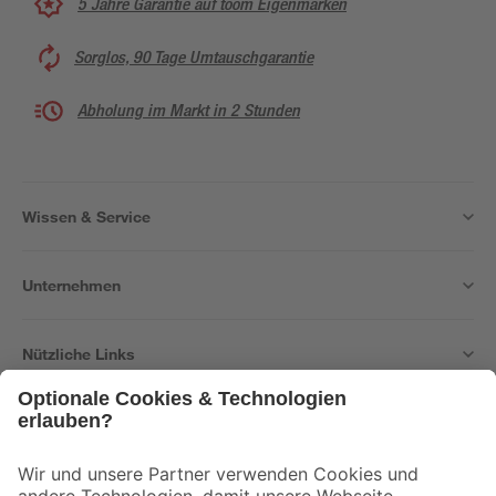
5 Jahre Garantie auf toom Eigenmarken
Sorglos, 90 Tage Umtauschgarantie
Abholung im Markt in 2 Stunden
Wissen & Service
Unternehmen
Nützliche Links
Bleib auf dem Laufenden mit unserem Newsletter
Der toom Newsletter: Keine Angebote und Aktionen mehr verpassen!