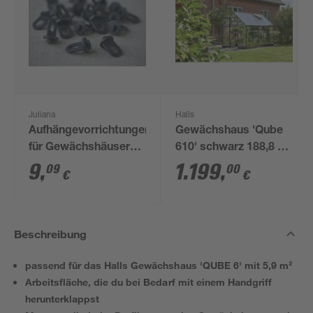
Juliana
Halls
Aufhängevorrichtungen
Gewächshaus 'Qube
für Gewächshäuser
610' schwarz 188,8 x
schwarz 20 Stück
312,6 cm mit 3 mm
9
,
1.199
,
09
00
€
€
Sicherheitsglas
Beschreibung
passend für das Halls Gewächshaus 'QUBE 6' mit 5,9 m²
Arbeitsfläche, die du bei Bedarf mit einem Handgriff
herunterklappst