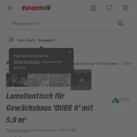
Mein Markt:
Troisdorf
✕
Hier kannst du deinen
, falls er nicht
Markt anpassen
/
Garten & Freizeit
/
Anzucht, Gewächshäuser & Hochbeete
/
Gewäch
stimmt.
+
2
Lamellentisch für
Gewächshaus 'QUBE 6' mit
5,9 m²
Produktdetails
| Artikelnummer
:
10504798