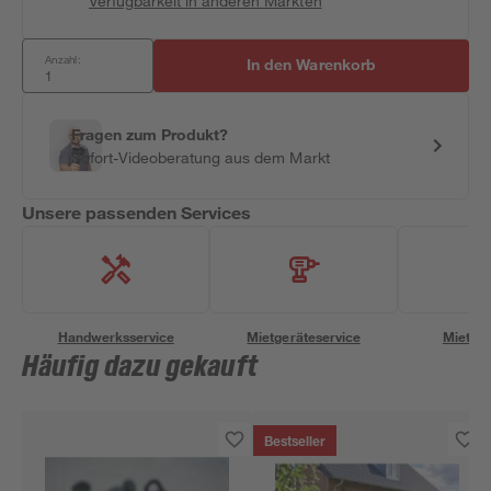
Verfügbarkeit in anderen Märkten
Anzahl:
In den Warenkorb
Fragen zum Produkt?
Sofort-Videoberatung aus dem Markt
Unsere passenden Services
Handwerksservice
Mietgeräteservice
Miettra
Häufig dazu gekauft
Bestseller