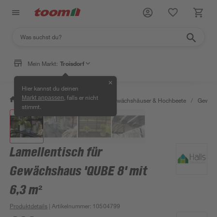
Mein Markt:
Troisdorf
✕
Hier kannst du deinen
, falls er nicht
Markt anpassen
/
Garten & Freizeit
/
Anzucht, Gewächshäuser & Hochbeete
/
Gewäch
stimmt.
Lamellentisch für
Gewächshaus 'QUBE 8' mit
6,3 m²
Produktdetails
| Artikelnummer
:
10504799