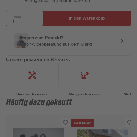
Verfügbarkeit in anderen Märkten
Anzahl:
In den Warenkorb
Fragen zum Produkt?
Sofort-Videoberatung aus dem Markt
Unsere passenden Services
Handwerksservice
Mietgeräteservice
Miettra
Häufig dazu gekauft
Bestseller