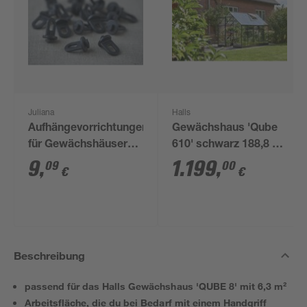
Juliana
Halls
Aufhängevorrichtungen
Gewächshaus 'Qube
für Gewächshäuser
610' schwarz 188,8 x
schwarz 20 Stück
312,6 cm mit 3 mm
9
,
1.199
,
09
00
€
€
Sicherheitsglas
Beschreibung
passend für das Halls Gewächshaus 'QUBE 8' mit 6,3 m²
Arbeitsfläche, die du bei Bedarf mit einem Handgriff