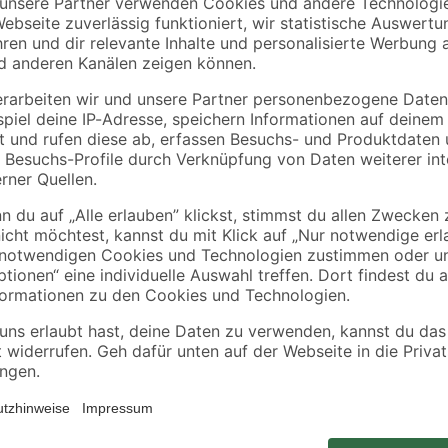
toom
toom
0-2
Rasenerde torffrei 40 l
Rasensand 'Der
Auflockernde' 25 kg
10
,
14
,
99
99
€
€
0,27 € / Liter
0,60 € / Kilogramm
ieren. Deswegen ordern wir deine Pflanze erst nach der Bestellung di
en. So kannst du dich über eine frische und gesunde Pflanze freuen! Al