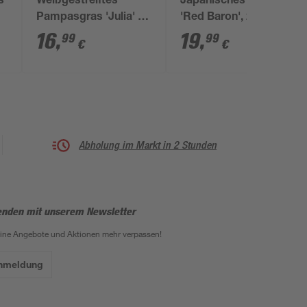
s
Weißgestreiftes
Japanisches Blutgras
Pampasgras 'Julia' 19
'Red Baron', 23 cm
cm Topf
Topf
16
,
19
,
99
99
€
€
Abholung im Markt in 2 Stunden
enden mit unserem Newsletter
eine Angebote und Aktionen mehr verpassen!
Anmeldung