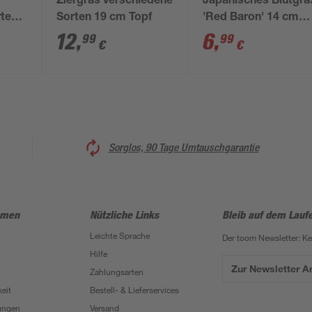
Ziergras verschiedene
Japanisches Blutgra
rten
Sorten 19 cm Topf
'Red Baron' 14 cm
Topf
12
,
6
,
99
99
€
€
Sorglos, 90 Tage Umtauschgarantie
hmen
Nützliche Links
Bleib auf dem Lauf
Leichte Sprache
Der toom Newsletter: K
Hilfe
Zur Newsletter 
Zahlungsarten
eit
Bestell- & Lieferservices
ungen
Versand