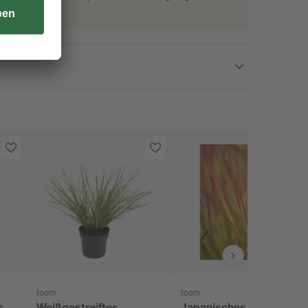
toom
toom