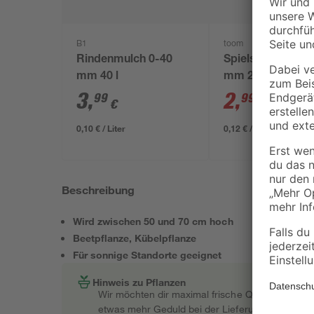
B1
toom
Rindenmulch 0-40
Spielsand beige 
mm 40 l
mm 25 kg
3
,
2
,
99
99
€
€
3,29 €
0,10 € / Liter
0,12 € / Kilogramm
Beschreibung
Wird zwischen 50 und 70 cm hoch
Beetpflanze, Kübelpflanze
Für sonnige Standorte geeignet
Hinweis zu Pflanzen
Wir möchten dir maximal frische Qualität garant
etwas mehr Geduld bei der Lieferung bitten müss