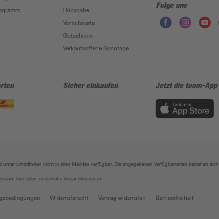
Folge uns
Programm
Rückgabe
Vorteilskarte
Gutscheine
Verkaufsoffene Sonntage
rten
Sicher einkaufen
Jetzt die toom-App
sind unter Umständen nicht in allen Märkten verfügbar. Die angegebenen Verfügbarkeiten beziehen s
ersand, hier fallen zusätzliche Versandkosten an.
gsbedingungen
Widerrufsrecht
Vertrag widerrufen
Barrierefreiheit