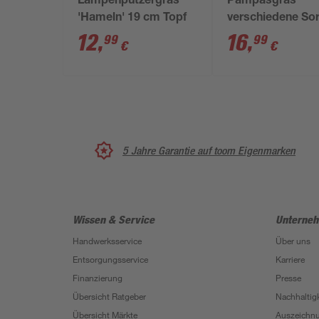
Lampenputzergras
Pampasgras
'Hameln' 19 cm Topf
verschiedene So
19 cm Topf
12
,
16
,
99
99
€
€
5 Jahre Garantie auf toom Eigenmarken
Wissen & Service
Unterne
Handwerksservice
Über uns
Entsorgungsservice
Karriere
Finanzierung
Presse
Übersicht Ratgeber
Nachhaltigk
Übersicht Märkte
Auszeichn