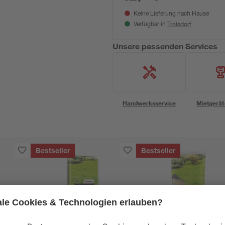
Keine Lieferung nach Hause
Troisdorf
Verfügbar in
Unsere passenden Services
Handwerksservice
Mietgerät
Bestseller
Bestseller