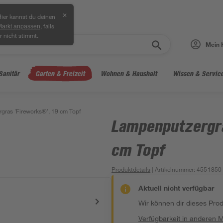
✕
ier kannst du deinen
, falls
Markt anpassen
r nicht stimmt.
Mein 
Sanitär
Garten & Freizeit
Wohnen & Haushalt
Wissen & Servic
gras 'Fireworks®', 19 cm Topf
Lampenputzergra
cm Topf
Produktdetails
| Artikelnummer
:
4551850
Aktuell nicht verfügbar
Wir können dir dieses Produ
Verfügbarkeit in anderen 