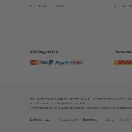
DIY-Städte-Index 2026
Affiliate-
Zahlungsarten
Versanda
Alle Preisangaben in EUR inkl. gesetzl. MwSt.. Die dargestellten Angebote 
und Produkte nur solange der Vorrat reicht.
*Paketversand ab 59 € versandkostenfrei, gilt nicht für Artikel mit Speditionsv
Datenschutz
Privatsphäre
Impressum
AGB
Nutzun