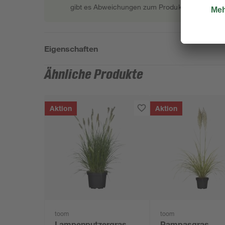
gibt es Abweichungen zum Produktfoto.
Eigenschaften
Ähnliche Produkte
Aktion
Aktion
toom
toom