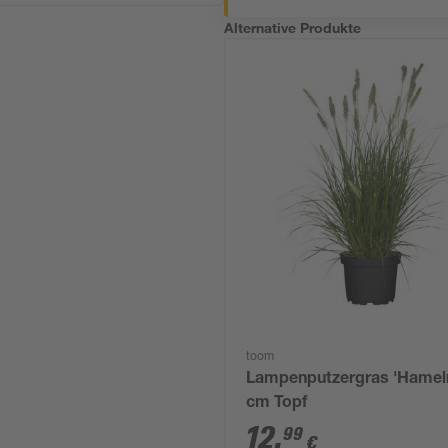
Alternative Produkte
toom
Lampenputzergras 'Hameln
cm Topf
12
,
99
€