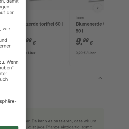
toom
toom
Pflanzerde torffrei 60 l
Blumenerde torffrei
50 l
12
,
9
,
99
99
€
€
0,22 € / Liter
0,20 € / Liter
rekt beim Gärtner. Da kann es passieren, dass wir um
s Naturprodukt ist jede Pflanze einzigartig, somit