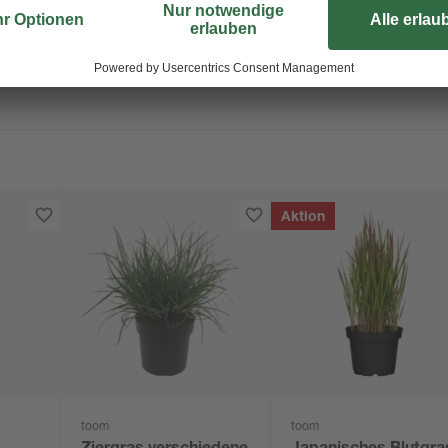
Aktion
toom
toom