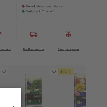
Keine Lieferung nach Hause
Troisdorf
Verfügbar in
eservice
Miettransporter
Energie sparen
5 für 4